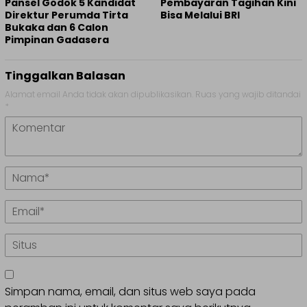
Pansel Godok 5 Kandidat
Pembayaran Tagihan Kini
Direktur Perumda Tirta
Bisa Melalui BRI
Bukaka dan 6 Calon
Pimpinan Gadasera
Tinggalkan Balasan
Alamat email Anda tidak akan dipublikasikan.
Ruas yang wajib ditandai
*
Simpan nama, email, dan situs web saya pada