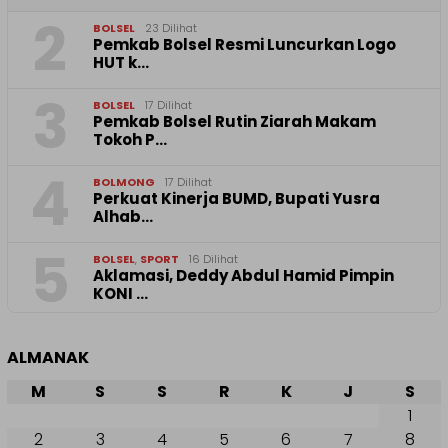
2
BOLSEL
23 Dilihat
Pemkab Bolsel Resmi Luncurkan Logo
HUT k…
3
BOLSEL
17 Dilihat
Pemkab Bolsel Rutin Ziarah Makam
Tokoh P…
4
BOLMONG
17 Dilihat
Perkuat Kinerja BUMD, Bupati Yusra
Alhab…
5
BOLSEL
,
SPORT
16 Dilihat
Aklamasi, Deddy Abdul Hamid Pimpin
KONI …
ALMANAK
M
S
S
R
K
J
S
1
2
3
4
5
6
7
8