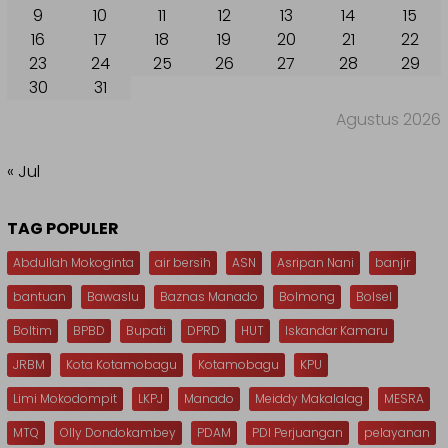
9
10
11
12
13
14
15
16
17
18
19
20
21
22
23
24
25
26
27
28
29
30
31
Agustus 2026
« Jul
TAG POPULER
Abdullah Mokoginta
air bersih
ASN
Asripan Nani
banjir
bantuan
Bawaslu
Baznas Manado
Bolmong
Bolsel
Boltim
BPBD
Bupati
DPRD
HUT
Iskandar Kamaru
JRBM
Kota Kotamobagu
Kotamobagu
KPU
Limi Mokodompit
LKPJ
Manado
Meiddy Makalalag
MESRA
MTQ
Olly Dondokambey
PDAM
PDI Perjuangan
pelayanan