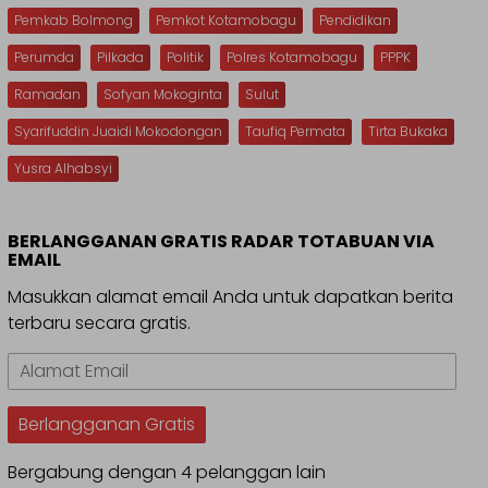
Pemkab Bolmong
Pemkot Kotamobagu
Pendidikan
Perumda
Pilkada
Politik
Polres Kotamobagu
PPPK
Ramadan
Sofyan Mokoginta
Sulut
Syarifuddin Juaidi Mokodongan
Taufiq Permata
Tirta Bukaka
Yusra Alhabsyi
BERLANGGANAN GRATIS RADAR TOTABUAN VIA
EMAIL
Masukkan alamat email Anda untuk dapatkan berita
terbaru secara gratis.
Alamat
Email
Berlangganan Gratis
Bergabung dengan 4 pelanggan lain