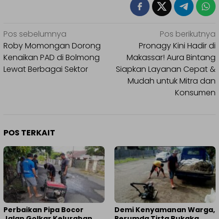
Navigasi
Pos sebelumnya
Pos berikutnya
pos
Roby Momongan Dorong
Pronagy Kini Hadir di
Kenaikan PAD di Bolmong
Makassar! Aura Bintang
Lewat Berbagai Sektor
Siapkan Layanan Cepat &
Mudah untuk Mitra dan
Konsumen
POS TERKAIT
Perbaikan Pipa Bocor
Demi Kenyamanan Warga,
Jalan Golkar Kelurahan
Perumda Tirta Bukaka