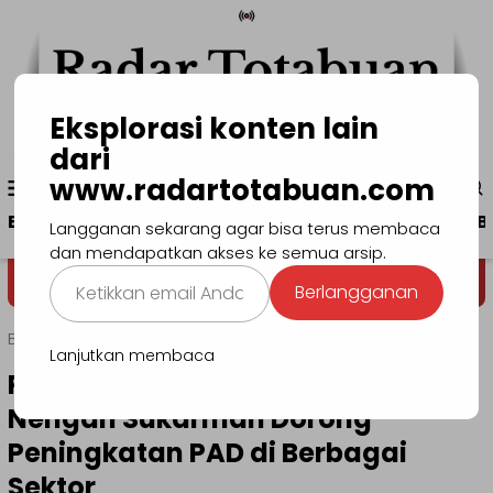
Loncat
ke
konten
Eksplorasi konten lain
dari
Menu
www.radartotabuan.com
www.radartotabuan.com
Mobile
Beranda
Kotamobagu
Bolmong
Boltim
B
Langganan sekarang agar bisa terus membaca
dan mendapatkan akses ke semua arsip.
Ketikkan
Dega' Niondon
Selamat Datan
Berlangganan
email
Anda...
Beranda
Bolmong
Lanjutkan membaca
Politisi Partai Golkar Bolmong I
Nengah Sukarman Dorong
Peningkatan PAD di Berbagai
Sektor