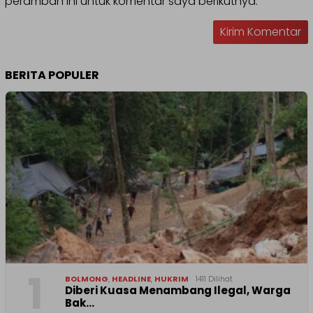
peramban ini untuk komentar saya berikutnya.
BERITA POPULER
1
BOLMONG
,
HEADLINE
,
HUKRIM
1411 Dilihat
Diberi Kuasa Menambang Ilegal, Warga
Bak…