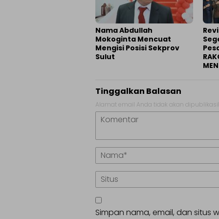
Nama Abdullah
Revi
Mokoginta Mencuat
Sege
Mengisi Posisi Sekprov
Pesa
Sulut
RAK
MEN
Tinggalkan Balasan
Alamat email Anda tidak akan dipublikasi
Simpan nama, email, dan situs