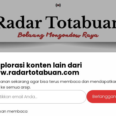
com
Pencaria
plorasi konten lain dari
w.radartotabuan.com
MONG
BOLTIM
BOLSEL
BOLMUT
MANADO
SULUTG
anan sekarang agar bisa terus membaca dan mendapatka
#Pendidikan
#Hiburan
#Sport
#GEN-Z
 ke semua arsip.
kan
Berlangga
.
BERI
utkan membaca