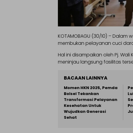
KOTAMOBAGU (30/10) – Dalam wa
membukan pelayanan cuci dara
Hal ini disampaikan oleh Pj. Wa
meninjau langsung fasilitas ters
BACAAN LAINNYA
Momen HKN 2025, Pemda
Pe
Bolsel Tekankan
Lu
Transformasi Pelayanan
S
Kesehatan Untuk
Pr
Wujudkan Generasi
Ju
Sehat