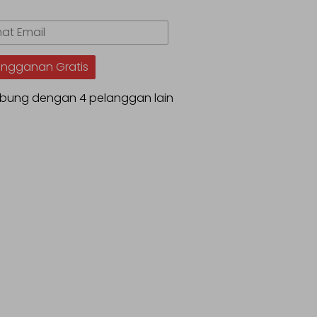
.
t
angganan Gratis
bung dengan 4 pelanggan lain