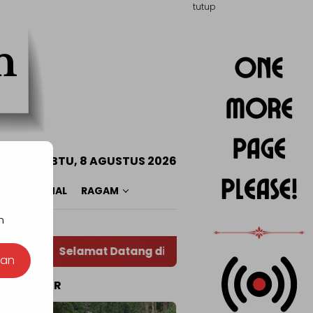
tutup
n
SABTU, 8 AGUSTUS 2026
O
NASIONAL
RAGAM
n
Selamat Datang di Situs Warta RADAR TOTABUAN
nan
TA POPULER