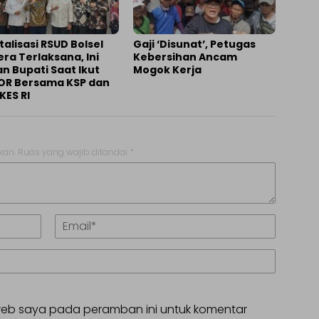
talisasi RSUD Bolsel
Gaji ‘Disunat’, Petugas
ra Terlaksana, Ini
Kebersihan Ancam
n Bupati Saat Ikut
Mogok Kerja
OR Bersama KSP dan
KES RI
kan.
Ruas yang wajib ditandai
*
 web saya pada peramban ini untuk komentar