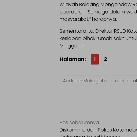
wilayah Bolaang Mongondow Ra
cuci darah. Semoga dalam waktu 
masyarakat,” harapnya.
Sementara itu, Direktur RSUD K
kesiapan pihak rumah sakit untuk
Minggu ini.
Halaman:
1
2
Abdullah Mokoginta
cuci dara
Navigasi
Pos sebelumnya
pos
Diskominfo dan Polres Kotamo