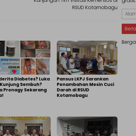
Kunjungan Tim Visitasi Kemensos di
gratis
RSUD Kotamobagu
Alama
Email
Berl
Berga
erita Diabetes? Luka
Pansus LKPJ Sarankan
 Kunjung Sembuh?
Penambahan Mesin Cuci
a Pronagy Sekarang
Darah di RSUD
a!
Kotamobagu