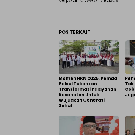
Kerjasama Awasi Medsos
POS TERKAIT
Momen HKN 2025, Pemda
Pend
Bolsel Tekankan
Tak
Transformasi Pelayanan
Cob
Kesehatan Untuk
Jug
Wujudkan Generasi
Sehat