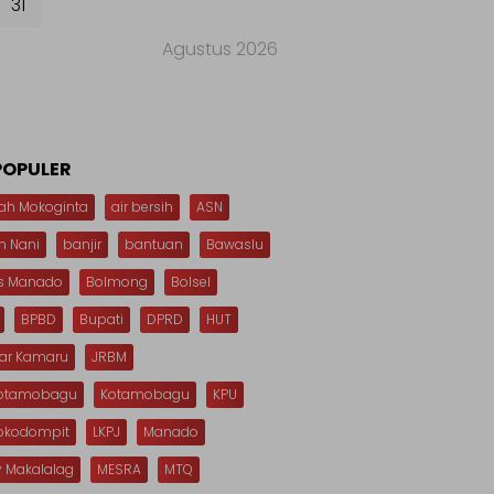
31
Agustus 2026
POPULER
ah Mokoginta
air bersih
ASN
n Nani
banjir
bantuan
Bawaslu
s Manado
Bolmong
Bolsel
BPBD
Bupati
DPRD
HUT
dar Kamaru
JRBM
Kotamobagu
Kotamobagu
KPU
Mokodompit
LKPJ
Manado
 Makalalag
MESRA
MTQ