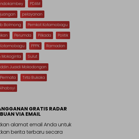
Dondokambey
PDAM
rjuangan
pelayanan
b Bolmong
Pemkot Kotamobagu
ikan
Perumda
Pilkada
Politik
s Kotamobagu
PPPK
Ramadan
n Mokoginta
Sulut
uddin Juaidi Mokodongan
 Permata
Tirta Bukaka
Alhabsyi
ANGGANAN GRATIS RADAR
BUAN VIA EMAIL
kan alamat email Anda untuk
kan berita terbaru secara