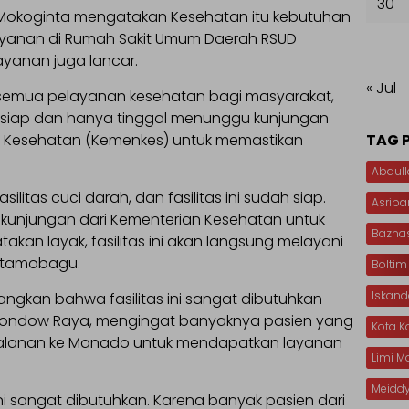
30
 Mokoginta mengatakan Kesehatan itu kebutuhan
elayanan di Rumah Sakit Umum Daerah RSUD
yanan juga lancar.
« Jul
g semua pelayanan kesehatan bagi masyarakat,
lah siap dan hanya tinggal menunggu kunjungan
TAG 
an Kesehatan (Kemenkes) untuk memastikan
Abdull
litas cuci darah, dan fasilitas ini sudah siap.
Asripa
u kunjungan dari Kementerian Kesehatan untuk
Bazna
takan layak, fasilitas ini akan langsung melayani
Kotamobagu.
Boltim
Iskan
ngkan bahwa fasilitas ini sangat dibutuhkan
ondow Raya, mengingat banyaknya pasien yang
Kota 
rjalanan ke Manado untuk mendapatkan layanan
Limi 
Meiddy
ini sangat dibutuhkan. Karena banyak pasien dari