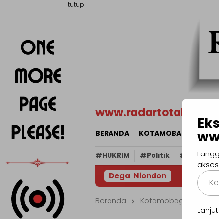
Loncat
tutup
ke
konten
www.radartotabuan.
Eks
ww
BERANDA
KOTAMOBAGU
BOL
Langg
#HUKRIM
#Politik
#Religi
akses
Ketik
Dega' Niondon
email
Anda..
Beranda
Kotamobagu
Lanj