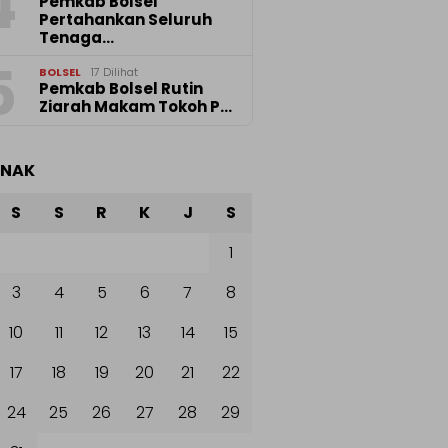
4
Pemkab Bolsel
Pertahankan Seluruh
Tenaga…
5
BOLSEL
17 Dilihat
Pemkab Bolsel Rutin
Ziarah Makam Tokoh P…
ANAK
S
S
R
K
J
S
1
3
4
5
6
7
8
10
11
12
13
14
15
17
18
19
20
21
22
24
25
26
27
28
29