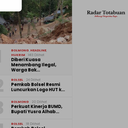
1
BOLMONG
,
HEADLINE
,
HUKRIM
1413 Dilihat
Diberi Kuasa
Menambang Ilegal,
Warga Bak…
2
BOLSEL
24 Dilihat
Pemkab Bolsel Resmi
Luncurkan Logo HUT k…
3
BOLMONG
20 Dilihat
Perkuat Kinerja BUMD,
Bupati Yusra Alhab…
BOLSEL
18 Dilihat