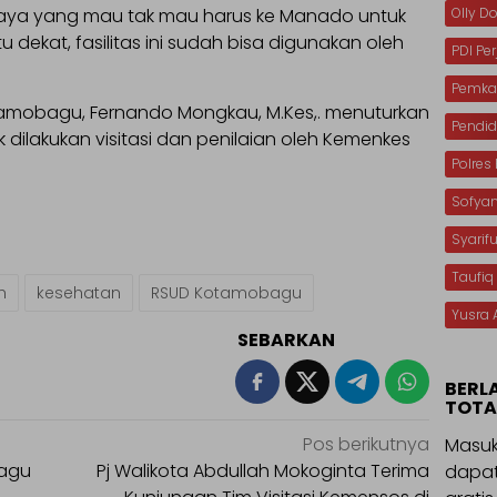
Olly 
ya yang mau tak mau harus ke Manado untuk
dekat, fasilitas ini sudah bisa digunakan oleh
PDI Pe
Pemka
otamobagu, Fernando Mongkau, M.Kes,. menuturkan
Pendid
 dilakukan visitasi dan penilaian oleh Kemenkes
Polre
Sofya
Syarif
Taufiq
h
kesehatan
RSUD Kotamobagu
Yusra 
SEBARKAN
BERL
TOTA
Pos berikutnya
Masuk
bagu
Pj Walikota Abdullah Mokoginta Terima
dapat