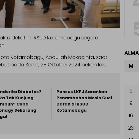
ktu dekat ini, RSUD Kotamobagu segera
h.
ALM
li Kota Kotamobagu, Abdullah Mokoginta, saat
ebut pada Senin, 28 Oktober 2024 pekan lalu.
M
2
nderita Diabetes?
Pansus LKPJ Sarankan
ka Tak Kunjung
Penambahan Mesin Cuci
9
embuh? Coba
Darah di RSUD
onagy Sekarang
Kotamobagu
16
ga!
23