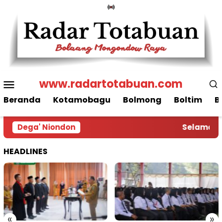
Loncat
ke
konten
Menu
www.radartotabuan.com
Mobile
Beranda
Kotamobagu
Bolmong
Boltim
B
Dega' Niondon
Selamat Da
HEADLINES
«
»