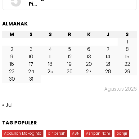
5
Pi…
ALMANAK
M
S
S
R
K
J
S
1
2
3
4
5
6
7
8
9
10
11
12
13
14
15
16
17
18
19
20
21
22
23
24
25
26
27
28
29
30
31
Agustus 2026
« Jul
TAG POPULER
Abdullah Mokoginta
air bersih
ASN
Asripan Nani
banjir