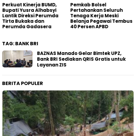
Pemkab Bolsel
Main PETI di Desa Bakan
Pertahankan Seluruh
Oknum Hakim Dilapork
Tenaga Kerja Meski
ke Mahkamah Agung
Belanja Pegawai Tembus
40 Persen APBD
TAG:
BANK BRI
BAZNAS Manado Gelar Bimtek UPZ,
Bank BRI Sediakan QRIS Gratis untuk
Layanan ZIS
BERITA POPULER