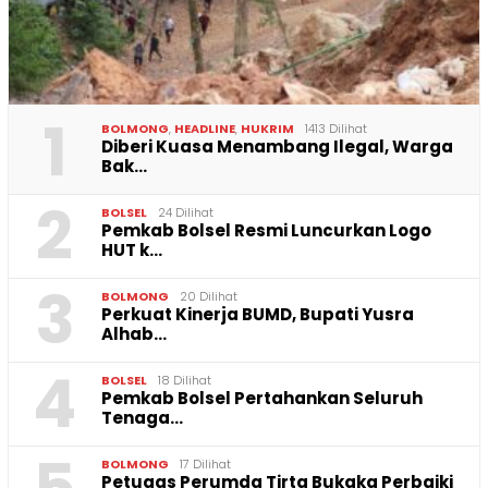
1
BOLMONG
,
HEADLINE
,
HUKRIM
1413 Dilihat
Diberi Kuasa Menambang Ilegal, Warga
Bak…
2
BOLSEL
24 Dilihat
Pemkab Bolsel Resmi Luncurkan Logo
HUT k…
3
BOLMONG
20 Dilihat
Perkuat Kinerja BUMD, Bupati Yusra
Alhab…
4
BOLSEL
18 Dilihat
Pemkab Bolsel Pertahankan Seluruh
Tenaga…
BOLMONG
17 Dilihat
Petugas Perumda Tirta Bukaka Perbaiki