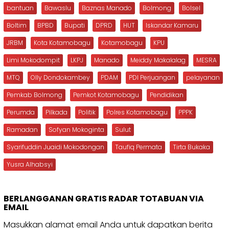
bantuan
Bawaslu
Baznas Manado
Bolmong
Bolsel
Boltim
BPBD
Bupati
DPRD
HUT
Iskandar Kamaru
JRBM
Kota Kotamobagu
Kotamobagu
KPU
Limi Mokodompit
LKPJ
Manado
Meiddy Makalalag
MESRA
MTQ
Olly Dondokambey
PDAM
PDI Perjuangan
pelayanan
Pemkab Bolmong
Pemkot Kotamobagu
Pendidikan
Perumda
Pilkada
Politik
Polres Kotamobagu
PPPK
Ramadan
Sofyan Mokoginta
Sulut
Syarifuddin Juaidi Mokodongan
Taufiq Permata
Tirta Bukaka
Yusra Alhabsyi
BERLANGGANAN GRATIS RADAR TOTABUAN VIA
EMAIL
Masukkan alamat email Anda untuk dapatkan berita