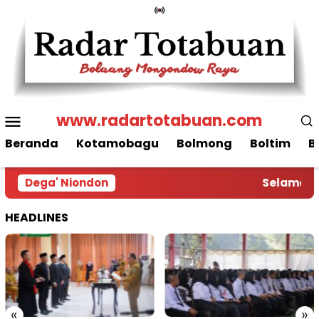
Loncat
ke
konten
Menu
www.radartotabuan.com
Mobile
Beranda
Kotamobagu
Bolmong
Boltim
B
Dega' Niondon
Selamat Da
HEADLINES
«
»