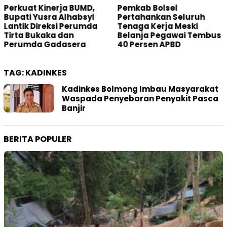
Pemkab Bolsel
Main PETI di Desa Bakan,
Pertahankan Seluruh
Oknum Hakim Dilaporkan
Tenaga Kerja Meski
ke Mahkamah Agung
Belanja Pegawai Tembus
40 Persen APBD
TAG:
KADINKES
Kadinkes Bolmong Imbau Masyarakat
Waspada Penyebaran Penyakit Pasca
Banjir
BERITA POPULER