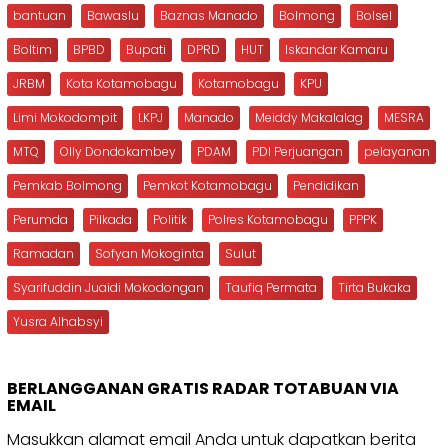
bantuan
Bawaslu
Baznas Manado
Bolmong
Bolsel
Boltim
BPBD
Bupati
DPRD
HUT
Iskandar Kamaru
JRBM
Kota Kotamobagu
Kotamobagu
KPU
Limi Mokodompit
LKPJ
Manado
Meiddy Makalalag
MESRA
MTQ
Olly Dondokambey
PDAM
PDI Perjuangan
pelayanan
Pemkab Bolmong
Pemkot Kotamobagu
Pendidikan
Perumda
Pilkada
Politik
Polres Kotamobagu
PPPK
Ramadan
Sofyan Mokoginta
Sulut
Syarifuddin Juaidi Mokodongan
Taufiq Permata
Tirta Bukaka
Yusra Alhabsyi
BERLANGGANAN GRATIS RADAR TOTABUAN VIA
EMAIL
Masukkan alamat email Anda untuk dapatkan berita