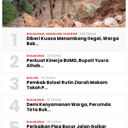
1
BOLMONG
,
HEADLINE
,
HUKRIM
1414 Dilihat
Diberi Kuasa Menambang Ilegal, Warga
Bak…
2
BOLMONG
21 Dilihat
Perkuat Kinerja BUMD, Bupati Yusra
Alhab…
3
BOLSEL
19 Dilihat
Pemkab Bolsel Rutin Ziarah Makam
Tokoh P…
4
BOLMONG
18 Dilihat
Demi Kenyamanan Warga, Perumda
Tirta Buk…
BOLMONG
18 Dilihat
Perbaikan Pipa Bocor Jalan Golkar