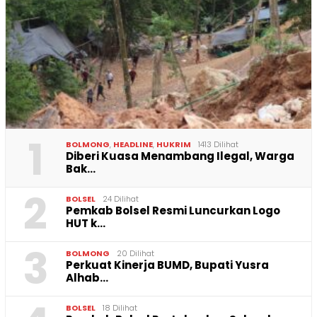
1
BOLMONG
,
HEADLINE
,
HUKRIM
1413 Dilihat
Diberi Kuasa Menambang Ilegal, Warga
Bak…
2
BOLSEL
24 Dilihat
Pemkab Bolsel Resmi Luncurkan Logo
HUT k…
3
BOLMONG
20 Dilihat
Perkuat Kinerja BUMD, Bupati Yusra
Alhab…
BOLSEL
18 Dilihat