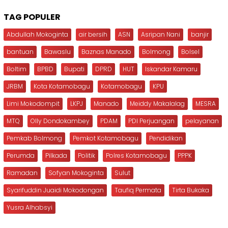
TAG POPULER
Abdullah Mokoginta
air bersih
ASN
Asripan Nani
banjir
bantuan
Bawaslu
Baznas Manado
Bolmong
Bolsel
Boltim
BPBD
Bupati
DPRD
HUT
Iskandar Kamaru
JRBM
Kota Kotamobagu
Kotamobagu
KPU
Limi Mokodompit
LKPJ
Manado
Meiddy Makalalag
MESRA
MTQ
Olly Dondokambey
PDAM
PDI Perjuangan
pelayanan
Pemkab Bolmong
Pemkot Kotamobagu
Pendidikan
Perumda
Pilkada
Politik
Polres Kotamobagu
PPPK
Ramadan
Sofyan Mokoginta
Sulut
Syarifuddin Juaidi Mokodongan
Taufiq Permata
Tirta Bukaka
Yusra Alhabsyi