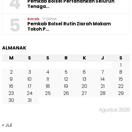
4
Pemkab Bolsel Pertahankan Seluruh
Tenaga…
5
BOLSEL
17 Dilihat
Pemkab Bolsel Rutin Ziarah Makam
Tokoh P…
ALMANAK
M
S
S
R
K
J
S
1
2
3
4
5
6
7
8
9
10
11
12
13
14
15
16
17
18
19
20
21
22
23
24
25
26
27
28
29
30
31
Agustus 2026
« Jul