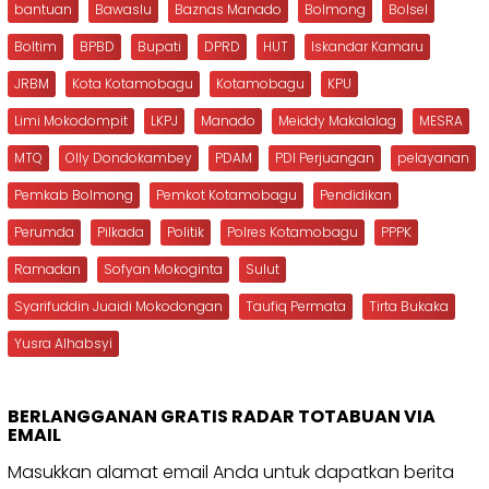
bantuan
Bawaslu
Baznas Manado
Bolmong
Bolsel
Boltim
BPBD
Bupati
DPRD
HUT
Iskandar Kamaru
JRBM
Kota Kotamobagu
Kotamobagu
KPU
Limi Mokodompit
LKPJ
Manado
Meiddy Makalalag
MESRA
MTQ
Olly Dondokambey
PDAM
PDI Perjuangan
pelayanan
Pemkab Bolmong
Pemkot Kotamobagu
Pendidikan
Perumda
Pilkada
Politik
Polres Kotamobagu
PPPK
Ramadan
Sofyan Mokoginta
Sulut
Syarifuddin Juaidi Mokodongan
Taufiq Permata
Tirta Bukaka
Yusra Alhabsyi
BERLANGGANAN GRATIS RADAR TOTABUAN VIA
EMAIL
Masukkan alamat email Anda untuk dapatkan berita