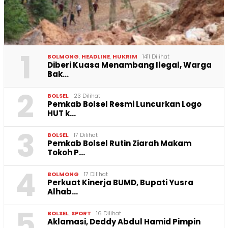
1
BOLMONG
,
HEADLINE
,
HUKRIM
1411 Dilihat
Diberi Kuasa Menambang Ilegal, Warga
Bak…
2
BOLSEL
23 Dilihat
Pemkab Bolsel Resmi Luncurkan Logo
HUT k…
3
BOLSEL
17 Dilihat
Pemkab Bolsel Rutin Ziarah Makam
Tokoh P…
4
BOLMONG
17 Dilihat
Perkuat Kinerja BUMD, Bupati Yusra
Alhab…
5
BOLSEL
,
SPORT
16 Dilihat
Aklamasi, Deddy Abdul Hamid Pimpin