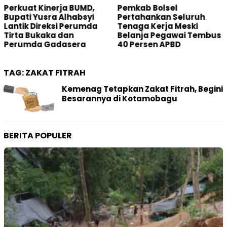
Pemkab Bolsel
Main PETI di Desa Bakan,
Pertahankan Seluruh
Oknum Hakim Dilaporkan
Tenaga Kerja Meski
ke Mahkamah Agung
Belanja Pegawai Tembus
40 Persen APBD
TAG:
ZAKAT FITRAH
Kemenag Tetapkan Zakat Fitrah, Begini
Besarannya di Kotamobagu
BERITA POPULER