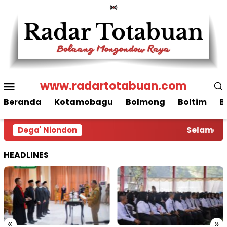
Loncat
ke
konten
Menu
www.radartotabuan.com
Mobile
Beranda
Kotamobagu
Bolmong
Boltim
B
Dega' Niondon
Selamat Da
HEADLINES
«
»