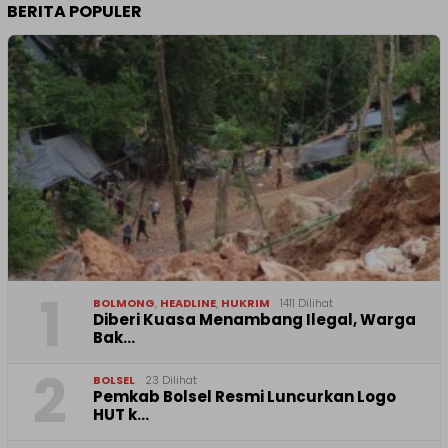
BERITA POPULER
1
BOLMONG
,
HEADLINE
,
HUKRIM
1411 Dilihat
Diberi Kuasa Menambang Ilegal, Warga
Bak…
2
BOLSEL
23 Dilihat
Pemkab Bolsel Resmi Luncurkan Logo
HUT k…