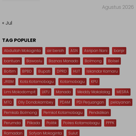
Agustus 2026
« Jul
TAG POPULER
Abdullah Mokoginta
air bersih
ASN
Asripan Nani
banjir
bantuan
Bawaslu
Baznas Manado
Bolmong
Bolsel
Boltim
BPBD
Bupati
DPRD
HUT
Iskandar Kamaru
JRBM
Kota Kotamobagu
Kotamobagu
KPU
Limi Mokodompit
LKPJ
Manado
Meiddy Makalalag
MESRA
MTQ
Olly Dondokambey
PDAM
PDI Perjuangan
pelayanan
Pemkab Bolmong
Pemkot Kotamobagu
Pendidikan
Perumda
Pilkada
Politik
Polres Kotamobagu
PPPK
Ramadan
Sofyan Mokoginta
Sulut