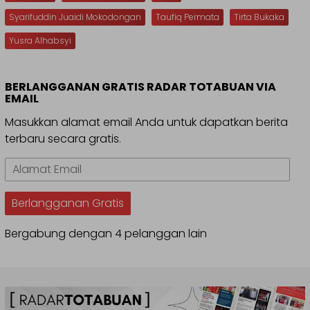
Syarifuddin Juaidi Mokodongan
Taufiq Permata
Tirta Bukaka
Yusra Alhabsyi
BERLANGGANAN GRATIS RADAR TOTABUAN VIA
EMAIL
Masukkan alamat email Anda untuk dapatkan berita
terbaru secara gratis.
Alamat
Email
Berlangganan Gratis
Bergabung dengan 4 pelanggan lain