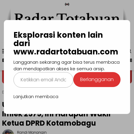
Loncat
ke
konten
Eksplorasi konten lain
dari
Menu
www.radartotabuan.com
www.radartotabuan.com
Mobile
Beranda
Kotamobagu
Bolmong
Boltim
B
Langganan sekarang agar bisa terus membaca
dan mendapatkan akses ke semua arsip.
Ketikkan
Dega' Niondon
Selamat Dat
Berlangganan
email
Anda...
Beranda
Politik
Lanjutkan membaca
Ucapkan Selamat Tahun Baru
Imlek 2575, Ini Harapan Wakil
Ketua DPRD Kotamobagu
Randi Manangin