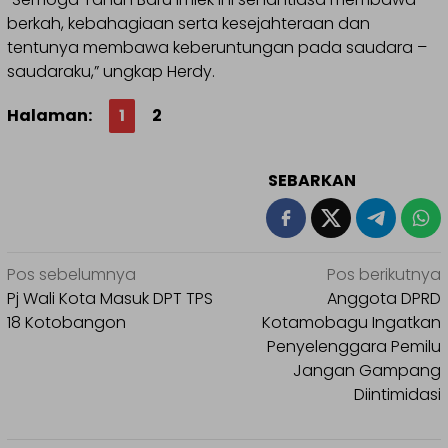
berkah, kebahagiaan serta kesejahteraan dan
tentunya membawa keberuntungan pada saudara –
saudaraku,” ungkap Herdy.
Halaman:
1
2
SEBARKAN
Navigasi
Pos sebelumnya
Pos berikutnya
pos
Pj Wali Kota Masuk DPT TPS
Anggota DPRD
18 Kotobangon
Kotamobagu Ingatkan
Penyelenggara Pemilu
Jangan Gampang
Diintimidasi