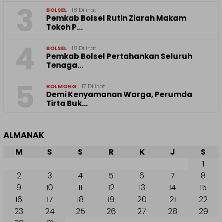
3
BOLSEL
18 Dilihat
Pemkab Bolsel Rutin Ziarah Makam
Tokoh P…
4
BOLSEL
18 Dilihat
Pemkab Bolsel Pertahankan Seluruh
Tenaga…
5
BOLMONG
17 Dilihat
Demi Kenyamanan Warga, Perumda
Tirta Buk…
ALMANAK
M
S
S
R
K
J
S
1
2
3
4
5
6
7
8
9
10
11
12
13
14
15
16
17
18
19
20
21
22
23
24
25
26
27
28
29