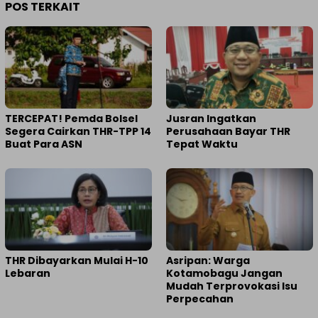
POS TERKAIT
TERCEPAT! Pemda Bolsel
Jusran Ingatkan
Segera Cairkan THR-TPP 14
Perusahaan Bayar THR
Buat Para ASN
Tepat Waktu
THR Dibayarkan Mulai H-10
Asripan: Warga
Lebaran
Kotamobagu Jangan
Mudah Terprovokasi Isu
Perpecahan