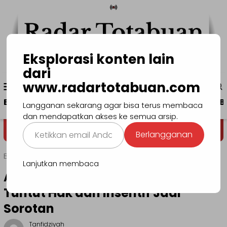
Loncat
ke
konten
Eksplorasi konten lain
dari
Menu
www.radartotabuan.com
www.radartotabuan.com
Mobile
Beranda
Kotamobagu
Bolmong
Boltim
B
Langganan sekarang agar bisa terus membaca
dan mendapatkan akses ke semua arsip.
Ketikkan
Dega' Niondon
Selamat Datang 
Berlangganan
email
Anda...
Beranda
SulutGo
Lanjutkan membaca
ASN Kota Bitung Gelar Demo
Tuntut Hak dan Insentif Jadi
Sorotan
Tanfidziyah