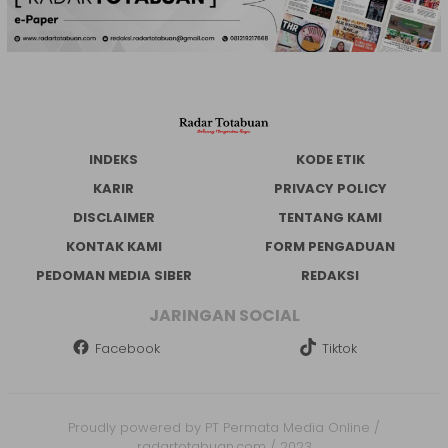
INDEKS
KODE ETIK
KARIR
PRIVACY POLICY
DISCLAIMER
TENTANG KAMI
KONTAK KAMI
FORM PENGADUAN
PEDOMAN MEDIA SIBER
REDAKSI
JARINGAN SOCIAL
Facebook
Tiktok
Proudly powered by PT Permata Media Online /
radartotabuan.com / 2023