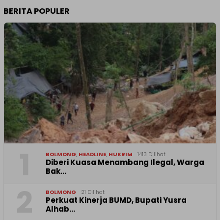
BERITA POPULER
1
BOLMONG
,
HEADLINE
,
HUKRIM
1413 Dilihat
Diberi Kuasa Menambang Ilegal, Warga
Bak…
2
BOLMONG
21 Dilihat
Perkuat Kinerja BUMD, Bupati Yusra
Alhab…