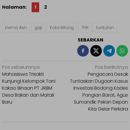
Halaman:
1
2
Demo Asn
gaji
Kota Bitung
THR
tuntutan
SEBARKAN
Navigasi
Pos sebelumnya
Pos berikutnya
pos
Mahasiswa Trisakti
Pengacara Desak
Kunjungi Kelompok Tani
Tuntaskan Dugaan Kasus
Kakao Binaan PT JRBM
Investasi Bodong Kades
Desa Bakan dan Matali
Pangian Barat, Agus
Baru
Sumandik: Pekan Depan
Kita Gelar Perkara