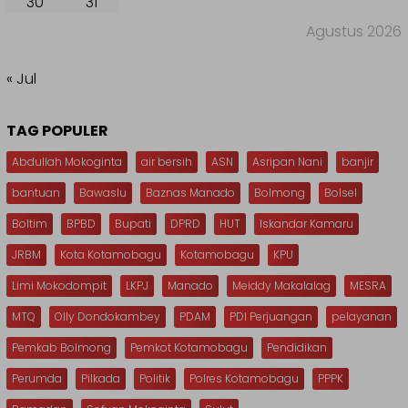
30
31
Agustus 2026
« Jul
TAG POPULER
Abdullah Mokoginta
air bersih
ASN
Asripan Nani
banjir
bantuan
Bawaslu
Baznas Manado
Bolmong
Bolsel
Boltim
BPBD
Bupati
DPRD
HUT
Iskandar Kamaru
JRBM
Kota Kotamobagu
Kotamobagu
KPU
Limi Mokodompit
LKPJ
Manado
Meiddy Makalalag
MESRA
MTQ
Olly Dondokambey
PDAM
PDI Perjuangan
pelayanan
Pemkab Bolmong
Pemkot Kotamobagu
Pendidikan
Perumda
Pilkada
Politik
Polres Kotamobagu
PPPK