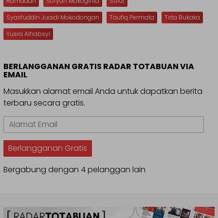
Ramadan
Sofyan Mokoginta
Sulut
Syarifuddin Juaidi Mokodongan
Taufiq Permata
Tirta Bukaka
Yusra Alhabsyi
BERLANGGANAN GRATIS RADAR TOTABUAN VIA
EMAIL
Masukkan alamat email Anda untuk dapatkan berita
terbaru secara gratis.
Alamat
Email
Berlangganan Gratis
Bergabung dengan 4 pelanggan lain