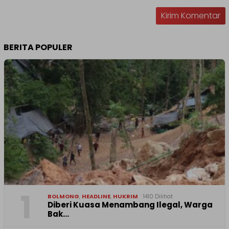
BERITA POPULER
1
BOLMONG
,
HEADLINE
,
HUKRIM
1410 Dilihat
Diberi Kuasa Menambang Ilegal, Warga
Bak…