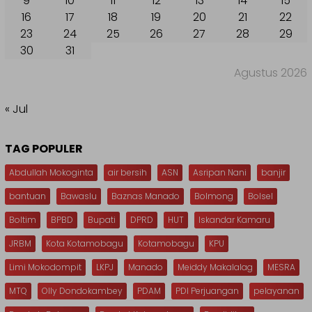
9
10
11
12
13
14
15
16
17
18
19
20
21
22
23
24
25
26
27
28
29
30
31
Agustus 2026
« Jul
TAG POPULER
Abdullah Mokoginta
air bersih
ASN
Asripan Nani
banjir
bantuan
Bawaslu
Baznas Manado
Bolmong
Bolsel
Boltim
BPBD
Bupati
DPRD
HUT
Iskandar Kamaru
JRBM
Kota Kotamobagu
Kotamobagu
KPU
Limi Mokodompit
LKPJ
Manado
Meiddy Makalalag
MESRA
MTQ
Olly Dondokambey
PDAM
PDI Perjuangan
pelayanan