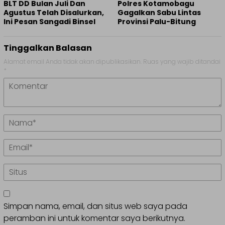
BLT DD Bulan Juli Dan
Polres Kotamobagu
Agustus Telah Disalurkan,
Gagalkan Sabu Lintas
Ini Pesan Sangadi Binsel
Provinsi Palu-Bitung
Tinggalkan Balasan
Alamat email Anda tidak akan dipublikasikan.
Ruas yang wajib ditandai
*
Simpan nama, email, dan situs web saya pada
peramban ini untuk komentar saya berikutnya.