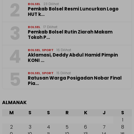
2
BOLSEL
23 Dilihat
Pemkab Bolsel Resmi Luncurkan Logo
HUT k…
3
BOLSEL
17 Dilihat
Pemkab Bolsel Rutin Ziarah Makam
Tokoh P…
4
BOLSEL
,
SPORT
16 Dilihat
Aklamasi, Deddy Abdul Hamid Pimpin
KONI …
5
BOLSEL
,
SPORT
15 Dilihat
‎Ratusan Warga Posigadan Nobar Final
Pia…
ALMANAK
M
S
S
R
K
J
S
1
2
3
4
5
6
7
8