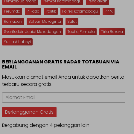
Pemkab Bolmong
Pemkot Kotamobagu
Pendidikan
Perumda
Pilkada
Politik
Polres Kotamobagu
PPPK
Ramadan
Sofyan Mokoginta
Sulut
Syarifuddin Juaidi Mokodongan
Taufiq Permata
Tirta Bukaka
Yusra Alhabsyi
BERLANGGANAN GRATIS RADAR TOTABUAN VIA
EMAIL
Masukkan alamat email Anda untuk dapatkan berita
terbaru secara gratis.
Alamat
Email
Berlangganan Gratis
Bergabung dengan 4 pelanggan lain