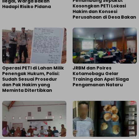
Penambang Sepakat
Ilegal, Warga Bakan
Kosongkan PETI Lokasi
Hadapi Risiko Pidana
Hakim dan Konsesi
Perusahaan di Desa Bakan
Operasi PETI di Lahan Milik
JRBM dan Polres
Penengak Hukum, Polisi:
Kotamobagu Gelar
Sudah Sesuai Prosedur
Training dan Apel Siaga
dan Pak Hakim yang
Pengamanan Nataru
Meminta Ditertibkan