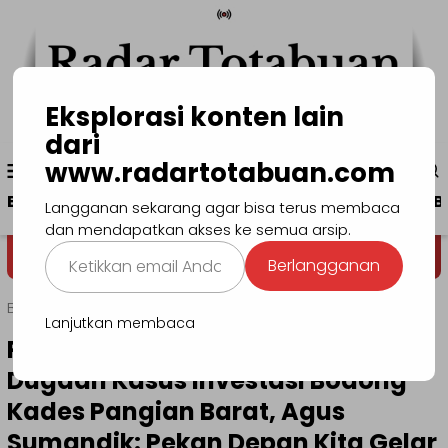
Loncat
ke
konten
Eksplorasi konten lain
dari
Menu
www.radartotabuan.com
www.radartotabuan.com
Mobile
Beranda
Kotamobagu
Bolmong
Boltim
B
Langganan sekarang agar bisa terus membaca
dan mendapatkan akses ke semua arsip.
Ketikkan
Dega' Niondon
Selamat Datang
Berlangganan
email
Anda...
Beranda
Hukrim
Lanjutkan membaca
Pengacara Desak Tuntaskan
Dugaan Kasus Investasi Bodong
Kades Pangian Barat, Agus
Sumandik: Pekan Depan Kita Gelar