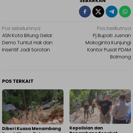
SEBARKAN
Navigasi
Pos sebelumnya
Pos berikutnya
pos
ASN Kota Bitung Gelar
Pj Bupati Jusnan
Demo Tuntut Hak dan
Mokoginta Kunjungi
Insentif Jadi Sorotan
Kantor Pusat PDAM
Bolmong
POS TERKAIT
Kepolisian dan
Diberi Kuasa Menambang