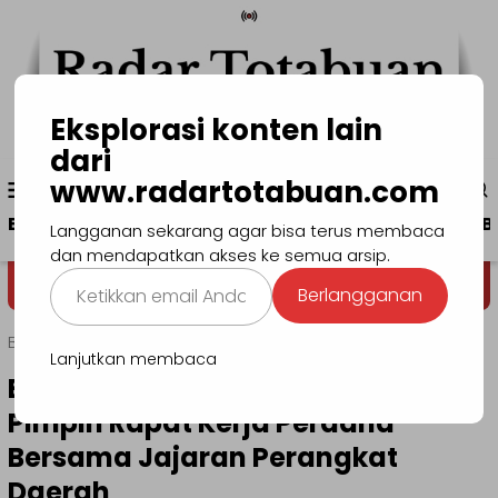
Loncat
ke
konten
Eksplorasi konten lain
dari
Menu
www.radartotabuan.com
www.radartotabuan.com
Mobile
Beranda
Kotamobagu
Bolmong
Boltim
B
Langganan sekarang agar bisa terus membaca
dan mendapatkan akses ke semua arsip.
Ketikkan
Dega' Niondon
Selamat Datang 
Berlangganan
email
Anda...
Beranda
Bolmong
Lanjutkan membaca
Bupati dan Wakil Bupati Bolmong
Pimpin Rapat Kerja Perdana
Bersama Jajaran Perangkat
Daerah