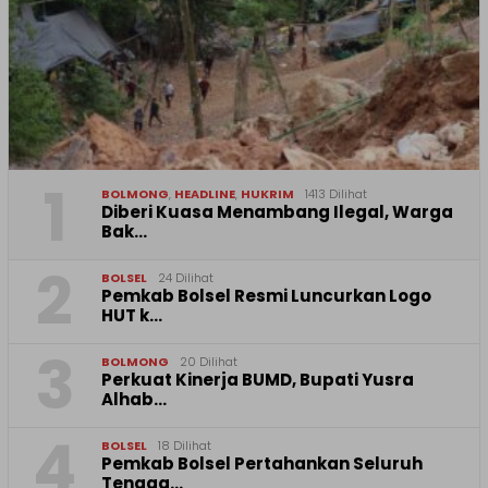
1
BOLMONG
,
HEADLINE
,
HUKRIM
1413 Dilihat
Diberi Kuasa Menambang Ilegal, Warga
Bak…
2
BOLSEL
24 Dilihat
Pemkab Bolsel Resmi Luncurkan Logo
HUT k…
3
BOLMONG
20 Dilihat
Perkuat Kinerja BUMD, Bupati Yusra
Alhab…
4
BOLSEL
18 Dilihat
Pemkab Bolsel Pertahankan Seluruh
Tenaga…