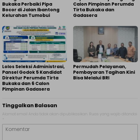
Bukaka Perbaiki Pipa
Calon Pimpinan Perumda
Bocor di Jalan Ibantong
Tirta Bukaka dan
Kelurahan Tumobui
Gadasera
Lolos Seleksi Administrasi,
Permudah Pelayanan,
Pansel Godok 5 Kandidat
Pembayaran Tagihan Kini
Direktur Perumda Tirta
Bisa Melalui BRI
Bukaka dan 6 Calon
Pimpinan Gadasera
Tinggalkan Balasan
Alamat email Anda tidak akan dipublikasikan.
Ruas yang wajib ditandai
*