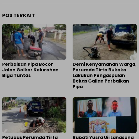
POS TERKAIT
Perbaikan Pipa Bocor
Demi Kenyamanan Warga,
Jalan Golkar Kelurahan
Perumda Tirta Bukaka
Biga Tuntas
Lakukan Pengaspalan
Bekas Galian Perbaikan
Pipa
Petugas Perumda Tirta
Bupati Yusra Uji Langsung