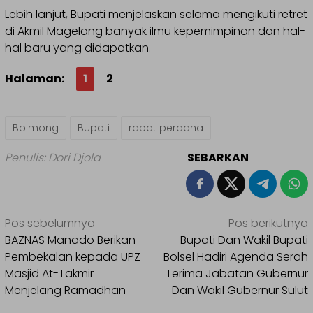
Lebih lanjut, Bupati menjelaskan selama mengikuti retret
di Akmil Magelang banyak ilmu kepemimpinan dan hal-
hal baru yang didapatkan.
Halaman:
1
2
Bolmong
Bupati
rapat perdana
Penulis: Dori Djola
SEBARKAN
Navigasi
Pos sebelumnya
Pos berikutnya
pos
BAZNAS Manado Berikan
Bupati Dan Wakil Bupati
Pembekalan kepada UPZ
Bolsel Hadiri Agenda Serah
Masjid At-Takmir
Terima Jabatan Gubernur
Menjelang Ramadhan
Dan Wakil Gubernur Sulut