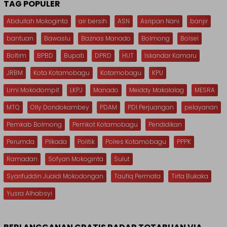
TAG POPULER
Abdullah Mokoginta
air bersih
ASN
Asripan Nani
banjir
bantuan
Bawaslu
Baznas Manado
Bolmong
Bolsel
Boltim
BPBD
Bupati
DPRD
HUT
Iskandar Kamaru
JRBM
Kota Kotamobagu
Kotamobagu
KPU
Limi Mokodompit
LKPJ
Manado
Meiddy Makalalag
MESRA
MTQ
Olly Dondokambey
PDAM
PDI Perjuangan
pelayanan
Pemkab Bolmong
Pemkot Kotamobagu
Pendidikan
Perumda
Pilkada
Politik
Polres Kotamobagu
PPPK
Ramadan
Sofyan Mokoginta
Sulut
Syarifuddin Juaidi Mokodongan
Taufiq Permata
Tirta Bukaka
Yusra Alhabsyi