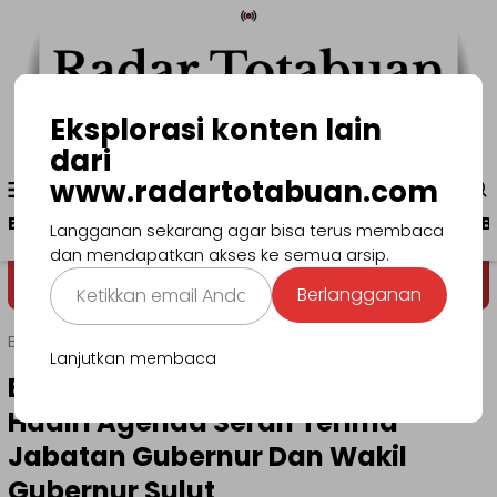
Loncat
ke
konten
Eksplorasi konten lain
dari
Menu
www.radartotabuan.com
www.radartotabuan.com
Mobile
Beranda
Kotamobagu
Bolmong
Boltim
B
Langganan sekarang agar bisa terus membaca
dan mendapatkan akses ke semua arsip.
Ketikkan
Dega' Niondon
Selamat Datang di Si
Berlangganan
email
Anda...
Beranda
Bolsel
Lanjutkan membaca
Bupati Dan Wakil Bupati Bolsel
Hadiri Agenda Serah Terima
Jabatan Gubernur Dan Wakil
Gubernur Sulut