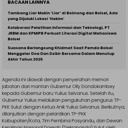
BACAAN LAINNYA
Tambang Liar Makin ‘Liar’ di Bolmong dan Bolsel, Ada
yang Dijuluki Lokasi ‘Hakim’
Kolaborasi Pelatihan Informasi dan Teknologi, PT
JRBM dan KPMIPB Perkuat Literasi Digital Mahasiswa
Bolsel
Suasana Berlangsung Khidmat Saat Pemda Bolsel
Menggelar Doa Dan Dzikir Bersama Dalam Menutup
Akhir Tahun 2025
Agenda ini diawali dengan penyerahan memori
jabatan dari mantan Gubernur Olly Dondokambey
kepada Gubernur baru Yulius Selvanus. Setelah itu,
Gubernur Yulius melalukan pengukuhan pengurus TP-
PKK Sulut dengan Ketua Anik Yulius Selvanus. Berikutnya,
dilanjutkan dengan pelantikan TP-PKK
Kabupaten/Kota, Tim Pembina Posyandu, dan Dewan
Kerajinan Nasional Daerah (Dekranasda) Sulut oleh