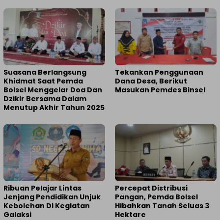
Suasana Berlangsung
Tekankan Penggunaan
Khidmat Saat Pemda
Dana Desa, Berikut
Bolsel Menggelar Doa Dan
Masukan Pemdes Binsel
Dzikir Bersama Dalam
Menutup Akhir Tahun 2025
Ribuan Pelajar Lintas
Percepat Distribusi
Jenjang Pendidikan Unjuk
Pangan, Pemda Bolsel
Kebolehan Di Kegiatan
Hibahkan Tanah Seluas 3
Galaksi
Hektare