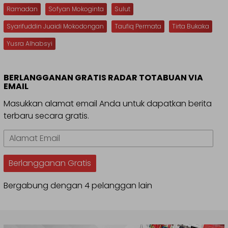
Ramadan
Sofyan Mokoginta
Sulut
Syarifuddin Juaidi Mokodongan
Taufiq Permata
Tirta Bukaka
Yusra Alhabsyi
BERLANGGANAN GRATIS RADAR TOTABUAN VIA
EMAIL
Masukkan alamat email Anda untuk dapatkan berita
terbaru secara gratis.
Alamat
Email
Berlangganan Gratis
Bergabung dengan 4 pelanggan lain