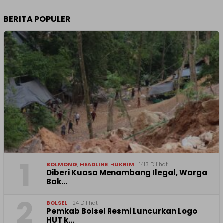
BERITA POPULER
1
BOLMONG
,
HEADLINE
,
HUKRIM
1413 Dilihat
Diberi Kuasa Menambang Ilegal, Warga
Bak…
2
BOLSEL
24 Dilihat
Pemkab Bolsel Resmi Luncurkan Logo
HUT k…