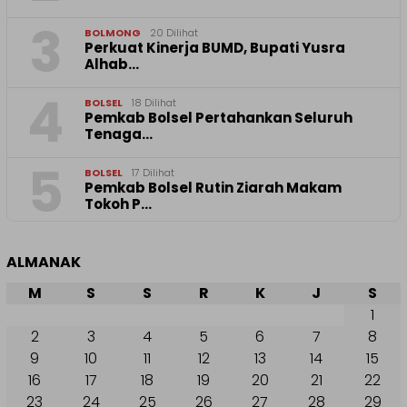
3
BOLMONG
20 Dilihat
Perkuat Kinerja BUMD, Bupati Yusra
Alhab…
4
BOLSEL
18 Dilihat
Pemkab Bolsel Pertahankan Seluruh
Tenaga…
5
BOLSEL
17 Dilihat
Pemkab Bolsel Rutin Ziarah Makam
Tokoh P…
ALMANAK
M
S
S
R
K
J
S
1
2
3
4
5
6
7
8
9
10
11
12
13
14
15
16
17
18
19
20
21
22
23
24
25
26
27
28
29