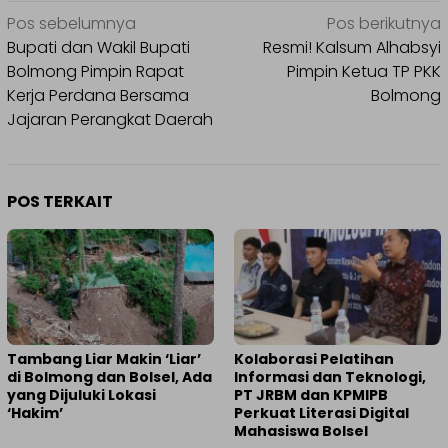
Navigasi
Pos sebelumnya
Pos berikutnya
pos
Bupati dan Wakil Bupati
Resmi! Kalsum Alhabsyi
Bolmong Pimpin Rapat
Pimpin Ketua TP PKK
Kerja Perdana Bersama
Bolmong
Jajaran Perangkat Daerah
POS TERKAIT
Tambang Liar Makin ‘Liar’
Kolaborasi Pelatihan
di Bolmong dan Bolsel, Ada
Informasi dan Teknologi,
yang Dijuluki Lokasi
PT JRBM dan KPMIPB
‘Hakim’
Perkuat Literasi Digital
Mahasiswa Bolsel