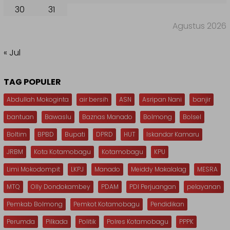
30
31
Agustus 2026
« Jul
TAG POPULER
Abdullah Mokoginta
air bersih
ASN
Asripan Nani
banjir
bantuan
Bawaslu
Baznas Manado
Bolmong
Bolsel
Boltim
BPBD
Bupati
DPRD
HUT
Iskandar Kamaru
JRBM
Kota Kotamobagu
Kotamobagu
KPU
Limi Mokodompit
LKPJ
Manado
Meiddy Makalalag
MESRA
MTQ
Olly Dondokambey
PDAM
PDI Perjuangan
pelayanan
Pemkab Bolmong
Pemkot Kotamobagu
Pendidikan
Perumda
Pilkada
Politik
Polres Kotamobagu
PPPK