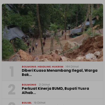
1
BOLMONG
,
HEADLINE
,
HUKRIM
1414 Dilihat
Diberi Kuasa Menambang Ilegal, Warga
Bak…
2
BOLMONG
21 Dilihat
Perkuat Kinerja BUMD, Bupati Yusra
Alhab…
BOLSEL
19 Dilihat