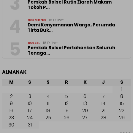
3
Pemkab Bolsel Rutin Ziarah Makam
Tokoh P…
4
BOLMONG
18 Dilihat
Demi Kenyamanan Warga, Perumda
Tirta Buk…
5
BOLSEL
18 Dilihat
Pemkab Bolsel Pertahankan Seluruh
Tenaga…
ALMANAK
M
S
S
R
K
J
S
1
2
3
4
5
6
7
8
9
10
11
12
13
14
15
16
17
18
19
20
21
22
23
24
25
26
27
28
29
30
31