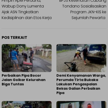
pos
Pimpin Apel Perdana,
BPJS Kesehatan Cabang
Wabup Dony Lumenta
Tondano Sosialisasikan
Ajak ASN Tingkatkan
Program JKN-KIS ke
Kedisiplinan dan Etos Kerja
Sejumlah Pewarta
POS TERKAIT
Perbaikan Pipa Bocor
Demi Kenyamanan Warga,
Jalan Golkar Kelurahan
Perumda Tirta Bukaka
Biga Tuntas
Lakukan Pengaspalan
Bekas Galian Perbaikan
Pipa