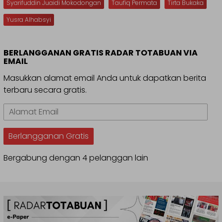
Syarifuddin Juaidi Mokodongan
Taufiq Permata
Tirta Bukaka
Yusra Alhabsyi
BERLANGGANAN GRATIS RADAR TOTABUAN VIA
EMAIL
Masukkan alamat email Anda untuk dapatkan berita
terbaru secara gratis.
Alamat
Email
Berlangganan Gratis
Bergabung dengan 4 pelanggan lain