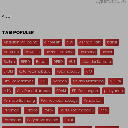
Agustus 2026
« Jul
TAG POPULER
Abdullah Mokoginta
air bersih
ASN
Asripan Nani
banjir
bantuan
Bawaslu
Baznas Manado
Bolmong
Bolsel
Boltim
BPBD
Bupati
DPRD
HUT
Iskandar Kamaru
JRBM
Kota Kotamobagu
Kotamobagu
KPU
Limi Mokodompit
LKPJ
Manado
Meiddy Makalalag
MESRA
MTQ
Olly Dondokambey
PDAM
PDI Perjuangan
pelayanan
Pemkab Bolmong
Pemkot Kotamobagu
Pendidikan
Perumda
Pilkada
Politik
Polres Kotamobagu
PPPK
Ramadan
Sofyan Mokoginta
Sulut