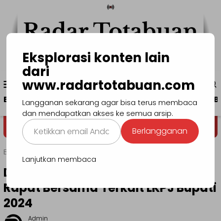
Loncat
ke
konten
Eksplorasi konten lain
dari
Menu
www.radartotabuan.com
www.radartotabuan.com
Mobile
Beranda
Kotamobagu
Bolmong
Boltim
B
Langganan sekarang agar bisa terus membaca
dan mendapatkan akses ke semua arsip.
Ketikkan
Dega' Niondon
Selamat Datang di 
Berlangganan
email
Anda...
Beranda
Bolmong
Lanjutkan membaca
DPRD dan OPD Bolmong Gelar
Rapat Bersama Terkait LKPJ Bupati
2024
Admin