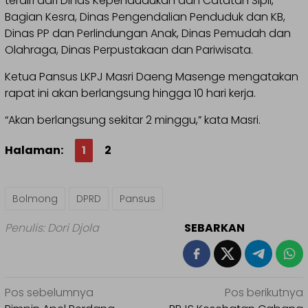
terdiri dari Dinas Kependudukan dan Catatan Sipil,
Bagian Kesra, Dinas Pengendalian Penduduk dan KB,
Dinas PP dan Perlindungan Anak, Dinas Pemudah dan
Olahraga, Dinas Perpustakaan dan Pariwisata.
Ketua Pansus LKPJ Masri Daeng Masenge mengatakan
rapat ini akan berlangsung hingga 10 hari kerja.
“Akan berlangsung sekitar 2 minggu,” kata Masri.
Halaman:
1
2
Bolmong
DPRD
Pansus
Penulis: Dori Djola
SEBARKAN
Navigasi
Pos sebelumnya
Pos berikutnya