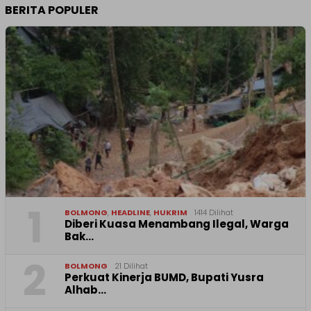
BERITA POPULER
1
BOLMONG
,
HEADLINE
,
HUKRIM
1414 Dilihat
Diberi Kuasa Menambang Ilegal, Warga
Bak…
2
BOLMONG
21 Dilihat
Perkuat Kinerja BUMD, Bupati Yusra
Alhab…