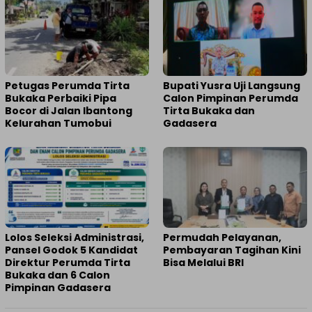
Petugas Perumda Tirta
Bupati Yusra Uji Langsung
Bukaka Perbaiki Pipa
Calon Pimpinan Perumda
Bocor di Jalan Ibantong
Tirta Bukaka dan
Kelurahan Tumobui
Gadasera
Lolos Seleksi Administrasi,
Permudah Pelayanan,
Pansel Godok 5 Kandidat
Pembayaran Tagihan Kini
Direktur Perumda Tirta
Bisa Melalui BRI
Bukaka dan 6 Calon
Pimpinan Gadasera