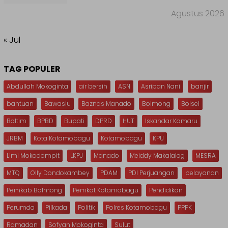
Agustus 2026
« Jul
TAG POPULER
Abdullah Mokoginta
air bersih
ASN
Asripan Nani
banjir
bantuan
Bawaslu
Baznas Manado
Bolmong
Bolsel
Boltim
BPBD
Bupati
DPRD
HUT
Iskandar Kamaru
JRBM
Kota Kotamobagu
Kotamobagu
KPU
Limi Mokodompit
LKPJ
Manado
Meiddy Makalalag
MESRA
MTQ
Olly Dondokambey
PDAM
PDI Perjuangan
pelayanan
Pemkab Bolmong
Pemkot Kotamobagu
Pendidikan
Perumda
Pilkada
Politik
Polres Kotamobagu
PPPK
Ramadan
Sofyan Mokoginta
Sulut