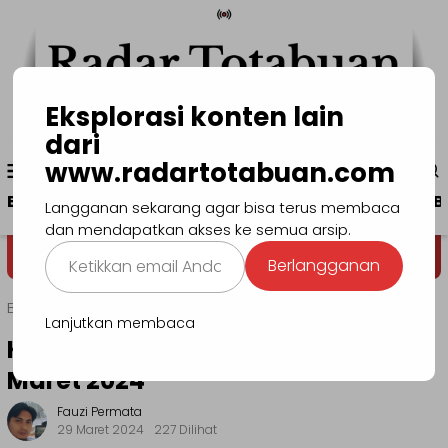
Loncat
ke
konten
Eksplorasi konten lain
dari
Menu
www.radartotabuan.com
www.radartotabuan.com
Mobile
Beranda
Kotamobagu
Bolmong
Boltim
B
Langganan sekarang agar bisa terus membaca
dan mendapatkan akses ke semua arsip.
Ketikkan
Dega' Niondon
Selamat Datang di
Berlangganan
email
Anda...
Beranda
KORAN DIGITAL
Lanjutkan membaca
Koran Digital: Edisi Jumat, 29
Maret 2024
Fauzi Permata
29 Maret 2024
227 Dilihat