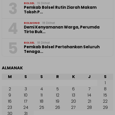
3
BOLSEL
19 Dilihat
Pemkab Bolsel Rutin Ziarah Makam
Tokoh P…
4
BOLMONG
18 Dilihat
Demi Kenyamanan Warga, Perumda
Tirta Buk…
5
BOLSEL
18 Dilihat
Pemkab Bolsel Pertahankan Seluruh
Tenaga…
ALMANAK
M
S
S
R
K
J
S
1
2
3
4
5
6
7
8
9
10
11
12
13
14
15
16
17
18
19
20
21
22
23
24
25
26
27
28
29
30
31