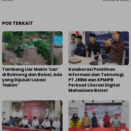
POS TERKAIT
Tambang Liar Makin ‘Liar’
Kolaborasi Pelatihan
di Bolmong dan Bolsel, Ada
Informasi dan Teknologi,
yang Dijuluki Lokasi
PT JRBM dan KPMIPB
‘Hakim’
Perkuat Literasi Digital
Mahasiswa Bolsel