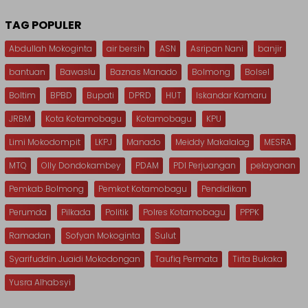
TAG POPULER
Abdullah Mokoginta
air bersih
ASN
Asripan Nani
banjir
bantuan
Bawaslu
Baznas Manado
Bolmong
Bolsel
Boltim
BPBD
Bupati
DPRD
HUT
Iskandar Kamaru
JRBM
Kota Kotamobagu
Kotamobagu
KPU
Limi Mokodompit
LKPJ
Manado
Meiddy Makalalag
MESRA
MTQ
Olly Dondokambey
PDAM
PDI Perjuangan
pelayanan
Pemkab Bolmong
Pemkot Kotamobagu
Pendidikan
Perumda
Pilkada
Politik
Polres Kotamobagu
PPPK
Ramadan
Sofyan Mokoginta
Sulut
Syarifuddin Juaidi Mokodongan
Taufiq Permata
Tirta Bukaka
Yusra Alhabsyi