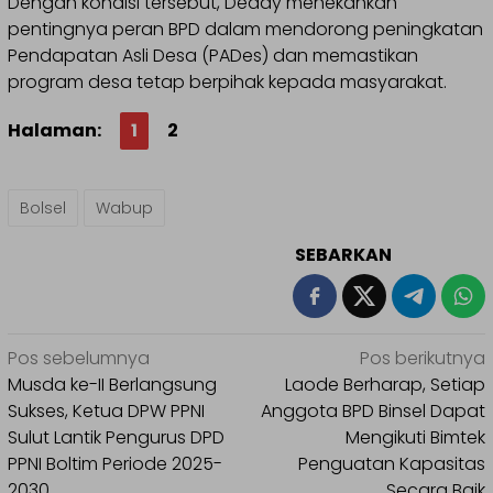
Dengan kondisi tersebut, Deddy menekankan
pentingnya peran BPD dalam mendorong peningkatan
Pendapatan Asli Desa (PADes) dan memastikan
program desa tetap berpihak kepada masyarakat.
Halaman:
1
2
Bolsel
Wabup
SEBARKAN
Navigasi
Pos sebelumnya
Pos berikutnya
pos
Musda ke-II Berlangsung
Laode Berharap, Setiap
Sukses, Ketua DPW PPNI
Anggota BPD Binsel Dapat
Sulut Lantik Pengurus DPD
Mengikuti Bimtek
PPNI Boltim Periode 2025-
Penguatan Kapasitas
2030
Secara Baik