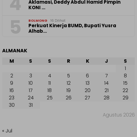
4
Aklamasi, Deddy Abdul Hamid Pimpin
KONI …
5
BOLMONG
16 Dilihat
Perkuat Kinerja BUMD, Bupati Yusra
Alhab…
ALMANAK
M
S
S
R
K
J
S
1
2
3
4
5
6
7
8
9
10
11
12
13
14
15
16
17
18
19
20
21
22
23
24
25
26
27
28
29
30
31
Agustus 2026
« Jul