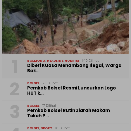
1
BOLMONG
,
HEADLINE
,
HUKRIM
1410 Dilihat
Diberi Kuasa Menambang Ilegal, Warga
Bak…
2
BOLSEL
23 Dilihat
Pemkab Bolsel Resmi Luncurkan Logo
HUT k…
3
BOLSEL
17 Dilihat
Pemkab Bolsel Rutin Ziarah Makam
Tokoh P…
BOLSEL
,
SPORT
16 Dilihat