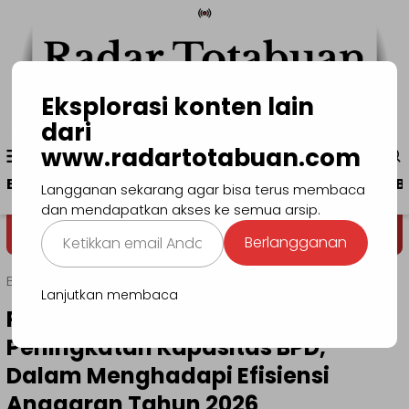
Loncat
ke
konten
Eksplorasi konten lain
dari
Menu
www.radartotabuan.com
www.radartotabuan.com
Mobile
Beranda
Kotamobagu
Bolmong
Boltim
B
Langganan sekarang agar bisa terus membaca
dan mendapatkan akses ke semua arsip.
Ketikkan
Dega' Niondon
Selamat Datang di
Berlangganan
email
Anda...
Beranda
Bolsel
Lanjutkan membaca
Pemkab Bolsel Gelar Bimtek
Peningkatan Kapasitas BPD,
Dalam Menghadapi Efisiensi
Anggaran Tahun 2026