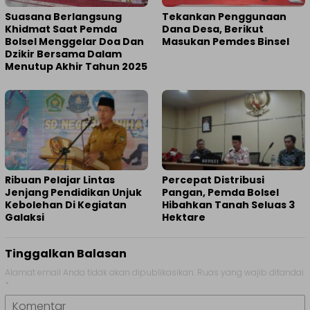
Suasana Berlangsung
Tekankan Penggunaan
Khidmat Saat Pemda
Dana Desa, Berikut
Bolsel Menggelar Doa Dan
Masukan Pemdes Binsel
Dzikir Bersama Dalam
Menutup Akhir Tahun 2025
Ribuan Pelajar Lintas
Percepat Distribusi
Jenjang Pendidikan Unjuk
Pangan, Pemda Bolsel
Kebolehan Di Kegiatan
Hibahkan Tanah Seluas 3
Galaksi
Hektare
Tinggalkan Balasan
Alamat email Anda tidak akan dipublikasikan.
Ruas yang wajib ditandai
*