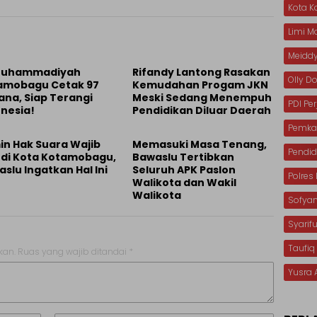
Kota 
Limi 
Meiddy
 Muhammadiyah
Rifandy Lantong Rasakan
Olly 
amobagu Cetak 97
Kemudahan Progam JKN
ana, Siap Terangi
Meski Sedang Menempuh
PDI Pe
nesia!
Pendidikan Diluar Daerah
Pemka
in Hak Suara Wajib
Memasuki Masa Tenang,
Pendid
h di Kota Kotamobagu,
Bawaslu Tertibkan
slu Ingatkan Hal Ini
Seluruh APK Paslon
Polre
Walikota dan Wakil
Walikota
Sofya
Syarif
Taufiq
kan.
Ruas yang wajib ditandai
*
Yusra 