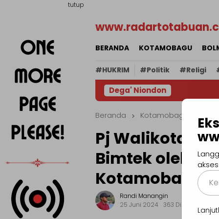
Loncat
tutup
ke
www.radartotabuan.
konten
BERANDA
KOTAMOBAGU
BOL
#HUKRIM
#Politik
#Religi
Dega' Niondon
Beranda
Kotamobagu
Eks
Pj Walikota Bu
ww
Bimtek oleh BL
Langg
akses
Kotamobagu
Ketik
email
Randi Manangin
Anda..
25 Juni 2024
363 Dilihat
Lanj