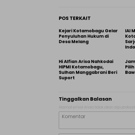
POS TERKAIT
Kejari Kotamobagu Gelar
IAI
Penyuluhan Hukum di
Kot
Desa Melang
Sarj
Indo
Hi Alfian Arisa Nahkodai
Jam
HIPMI Kotamobagu,
Pili
Sulhan Manggabrani Beri
Bawa
Suport
Tinggalkan Balasan
Alamat email Anda tidak akan dipublikasi