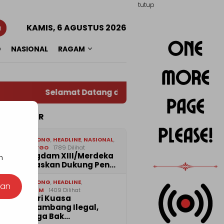
tutup
n
KAMIS, 6 AGUSTUS 2026
O
NASIONAL
RAGAM
Selamat Datang di Situs Warta RADAR TOTABU
TA POPULER
1
BOLMONG
,
HEADLINE
,
NASIONAL
,
SULUTGO
1789 Dilihat
Pangdam XIII/Merdeka
n
Tegaskan Dukung Pen…
2
BOLMONG
,
HEADLINE
,
nan
HUKRIM
1409 Dilihat
Diberi Kuasa
Menambang Ilegal,
Warga Bak…