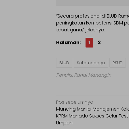
“Secara profesional di BLUD R
peningkatan kompetensi SDM p
tepat guna,” jelasnya.
Halaman:
1
2
BLUD
Kotamobagu
RSUD
Penulis: Randi Manangin
Navigasi
Pos sebelumnya
pos
Mancing Mania: Manajemen Ko
KPRM Manado Sukses Gelar Test
Umpan