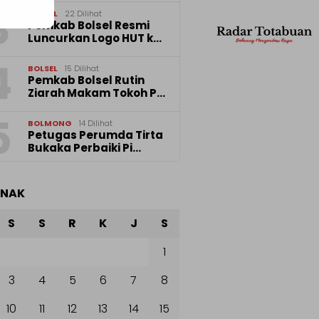
3
BOLSEL
22 Dilihat
Pemkab Bolsel Resmi
Luncurkan Logo HUT k…
4
BOLSEL
15 Dilihat
Pemkab Bolsel Rutin
Ziarah Makam Tokoh P…
5
BOLMONG
14 Dilihat
Petugas Perumda Tirta
Bukaka Perbaiki Pi…
ANAK
S
S
R
K
J
S
1
3
4
5
6
7
8
10
11
12
13
14
15