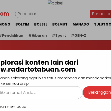
com
Pencaria
MONG
BOLTIM
BOLSEL
BOLMUT
MANADO
SULUTG
#Pendidikan
#Hiburan
#Sport
#GEN-Z
BERI
plorasi konten lain dari
ka dengan Resmi
w.radartotabuan.com
UD RSUD Kota
anan sekarang agar bisa terus membaca dan mendapatka
 ke semua arsip.
kan
Berlangga
.
utkan membaca