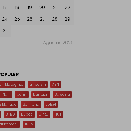
17
18
19
20
21
22
24
25
26
27
28
29
31
Agustus 2026
POPULER
ah Mokoginta
air bersih
ASN
n Nani
banjir
bantuan
Bawaslu
s Manado
Bolmong
Bolsel
BPBD
Bupati
DPRD
HUT
dar Kamaru
JRBM