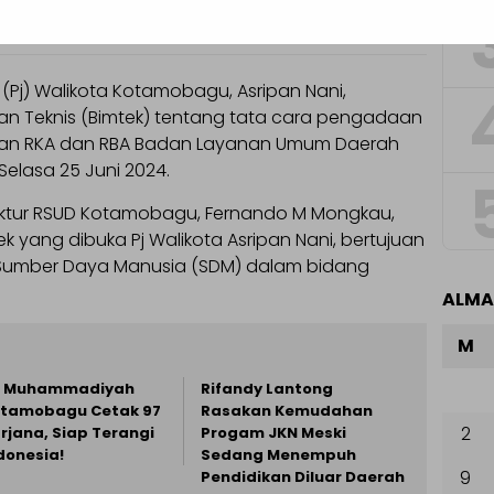
menghadiri sekaligus membuka dengan resmi kegiatan Bimtek
Pj) Walikota Kotamobagu, Asripan Nani,
n Teknis (Bimtek) tentang tata cara pengadaan
nan RKA dan RBA Badan Layanan Umum Daerah
 Selasa 25 Juni 2024.
ektur RSUD Kotamobagu, Fernando M Mongkau,
 yang dibuka Pj Walikota Asripan Nani, bertujuan
 Sumber Daya Manusia (SDM) dalam bidang
ALM
M
I Muhammadiyah
Rifandy Lantong
tamobagu Cetak 97
Rasakan Kemudahan
2
rjana, Siap Terangi
Progam JKN Meski
donesia!
Sedang Menempuh
9
Pendidikan Diluar Daerah