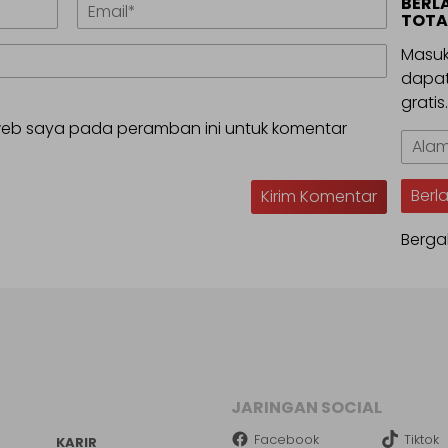
BERL
TOTA
Masuk
dapat
gratis
 web saya pada peramban ini untuk komentar
Alama
Email
Berl
Berga
JARINGAN SOCIAL
Facebook
Tiktok
KARIR