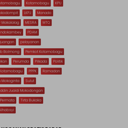
Kotamobagu
Kotamobagu
KPU
Mokodompit
LKPJ
Manado
 Makalalag
MESRA
MTQ
Dondokambey
PDAM
rjuangan
pelayanan
b Bolmong
Pemkot Kotamobagu
ikan
Perumda
Pilkada
Politik
s Kotamobagu
PPPK
Ramadan
n Mokoginta
Sulut
uddin Juaidi Mokodongan
 Permata
Tirta Bukaka
Alhabsyi