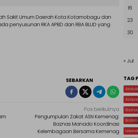
16
umah Sakit Umum Daerah Kota Kotamobagu dan
23
ada penyusunan RKA APBD dan RBA BLUD yang
30
« Jul
TAG 
SEBARKAN
Abdull
Asripa
Pos berikutnya
Bazna
lam
Pengumpulan Zakat ASN Kemenag:
Boltim
Baznas Manado Koordinasi
Kelembagaan Bersama Kemenag
Iskan