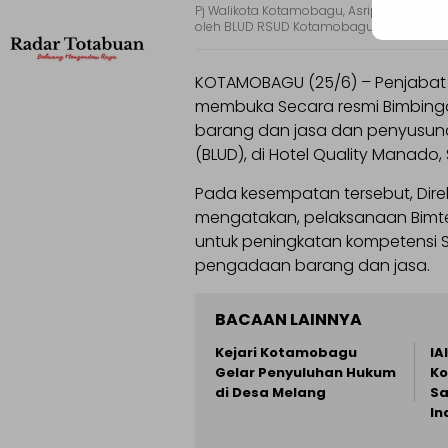
Pj Walikota Kotamobagu, Asripan Nani, 
oleh BLUD RSUD Kotamobagu.
KOTAMOBAGU (25/6) – Penjabat (
membuka Secara resmi Bimbinga
barang dan jasa dan penyusu
(BLUD), di Hotel Quality Manado,
Pada kesempatan tersebut, Dir
mengatakan, pelaksanaan Bimtek
untuk peningkatan kompetensi
pengadaan barang dan jasa.
BACAAN LAINNYA
Kejari Kotamobagu
IA
Gelar Penyuluhan Hukum
Ko
di Desa Melang
Sa
In