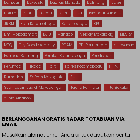
bantuan
Bawaslu
Baznas Manado
Bolmong
Bolsel
Boltim
BPBD
Bupati
DPRD
HUT
Iskandar Kamaru
JRBM
Kota Kotamobagu
Kotamobagu
KPU
Limi Mokodompit
LKPJ
Manado
Meiddy Makalalag
MESRA
MTQ
Olly Dondokambey
PDAM
PDI Perjuangan
pelayanan
Pemkab Bolmong
Pemkot Kotamobagu
Pendidikan
Perumda
Pilkada
Politik
Polres Kotamobagu
PPPK
Ramadan
Sofyan Mokoginta
Sulut
Syarifuddin Juaidi Mokodongan
Taufiq Permata
Tirta Bukaka
Yusra Alhabsyi
BERLANGGANAN GRATIS RADAR TOTABUAN VIA
EMAIL
Masukkan alamat email Anda untuk dapatkan berita