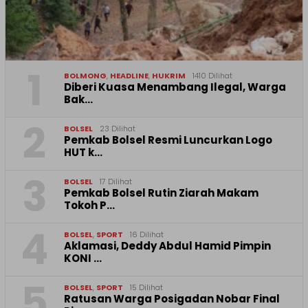
1
BOLMONG
,
HEADLINE
,
HUKRIM
1410 Dilihat
Diberi Kuasa Menambang Ilegal, Warga
Bak…
2
BOLSEL
23 Dilihat
Pemkab Bolsel Resmi Luncurkan Logo
HUT k…
3
BOLSEL
17 Dilihat
Pemkab Bolsel Rutin Ziarah Makam
Tokoh P…
4
BOLSEL
,
SPORT
16 Dilihat
Aklamasi, Deddy Abdul Hamid Pimpin
KONI …
5
BOLSEL
,
SPORT
15 Dilihat
‎Ratusan Warga Posigadan Nobar Final