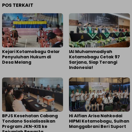
POS TERKAIT
Kejari Kotamobagu Gelar
IAI Muhammadiyah
Penyuluhan Hukum di
Kotamobagu Cetak 97
Desa Melang
Sarjana, Siap Terangi
Indonesia!
BPJS Kesehatan Cabang
Hi Alfian Arisa Nahkodai
Tondano Sosialisasikan
HIPMI Kotamobagu, Sulhan
Program JKN-KIS ke
Manggabrani Beri Suport
Sejumlah Pewarta