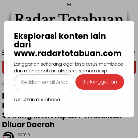
Loncat
ke
konten
Eksplorasi konten lain
dari
Menu
www.radartotabuan.com
www.radartotabuan.com
Mobile
Langganan sekarang agar bisa terus membaca
Dega' Niondon
Selamat Datang
dan mendapatkan akses ke semua arsip.
Ketikkan
Berlangganan
Beranda
Kotamobagu
email
Anda...
Rifandy Lantong Rasakan
Lanjutkan membaca
Kemudahan Progam JKN Meski
Sedang Menempuh Pendidikan
Diluar Daerah
Admin