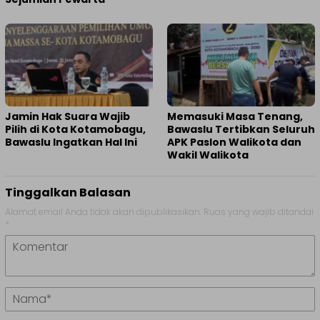
Jamin Hak Suara Wajib
Memasuki Masa Tenang,
Pilih di Kota Kotamobagu,
Bawaslu Tertibkan Seluruh
Bawaslu Ingatkan Hal Ini
APK Paslon Walikota dan
Wakil Walikota
Tinggalkan Balasan
Alamat email Anda tidak akan dipublikasikan.
Ruas yang wajib ditandai
*