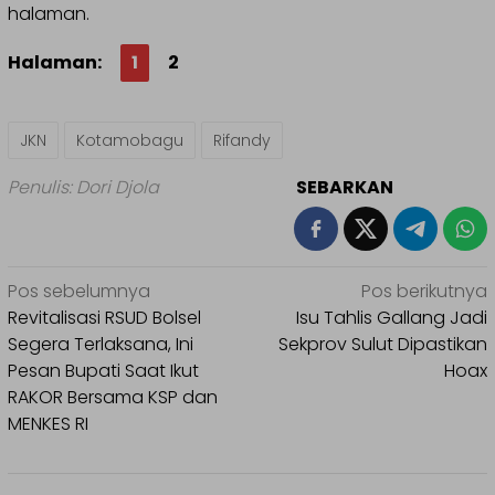
halaman.
Halaman:
1
2
JKN
Kotamobagu
Rifandy
Penulis: Dori Djola
SEBARKAN
Navigasi
Pos sebelumnya
Pos berikutnya
pos
Revitalisasi RSUD Bolsel
Isu Tahlis Gallang Jadi
Segera Terlaksana, Ini
Sekprov Sulut Dipastikan
Pesan Bupati Saat Ikut
Hoax
RAKOR Bersama KSP dan
MENKES RI