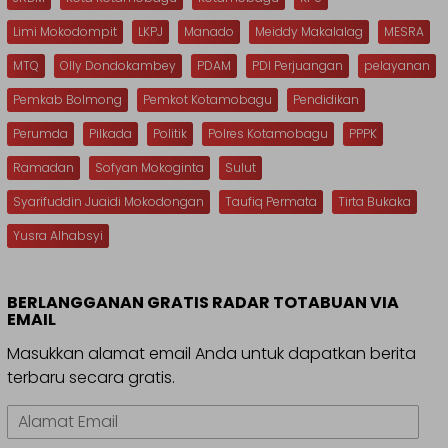
Limi Mokodompit
LKPJ
Manado
Meiddy Makalalag
MESRA
MTQ
Olly Dondokambey
PDAM
PDI Perjuangan
pelayanan
Pemkab Bolmong
Pemkot Kotamobagu
Pendidikan
Perumda
Pilkada
Politik
Polres Kotamobagu
PPPK
Ramadan
Sofyan Mokoginta
Sulut
Syarifuddin Juaidi Mokodongan
Taufiq Permata
Tirta Bukaka
Yusra Alhabsyi
BERLANGGANAN GRATIS RADAR TOTABUAN VIA
EMAIL
Masukkan alamat email Anda untuk dapatkan berita
terbaru secara gratis.
Alamat
Email