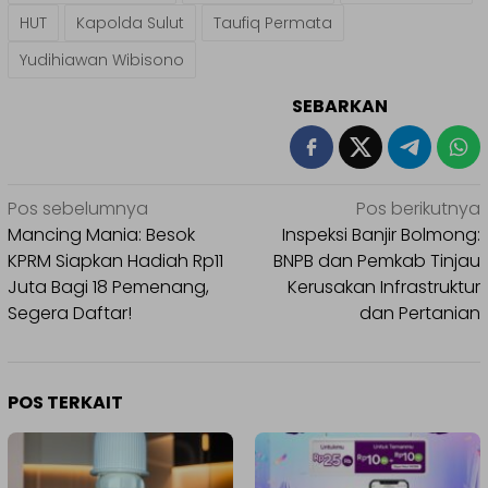
HUT
Kapolda Sulut
Taufiq Permata
Yudihiawan Wibisono
SEBARKAN
Navigasi
Pos sebelumnya
Pos berikutnya
pos
Mancing Mania: Besok
Inspeksi Banjir Bolmong:
KPRM Siapkan Hadiah Rp11
BNPB dan Pemkab Tinjau
Juta Bagi 18 Pemenang,
Kerusakan Infrastruktur
Segera Daftar!
dan Pertanian
POS TERKAIT