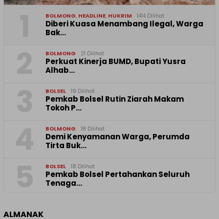
1
BOLMONG
,
HEADLINE
,
HUKRIM
1414 Dilihat
Diberi Kuasa Menambang Ilegal, Warga
Bak…
2
BOLMONG
21 Dilihat
Perkuat Kinerja BUMD, Bupati Yusra
Alhab…
3
BOLSEL
19 Dilihat
Pemkab Bolsel Rutin Ziarah Makam
Tokoh P…
4
BOLMONG
18 Dilihat
Demi Kenyamanan Warga, Perumda
Tirta Buk…
5
BOLSEL
18 Dilihat
Pemkab Bolsel Pertahankan Seluruh
Tenaga…
ALMANAK