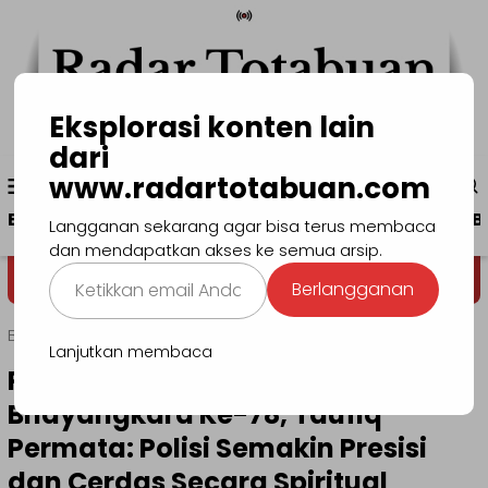
Loncat
ke
konten
Eksplorasi konten lain
dari
Menu
www.radartotabuan.com
www.radartotabuan.com
Mobile
Beranda
Kotamobagu
Bolmong
Boltim
B
Langganan sekarang agar bisa terus membaca
dan mendapatkan akses ke semua arsip.
Ketikkan
Dega' Niondon
Selamat Datang d
Berlangganan
email
Anda...
Beranda
Manado
Lanjutkan membaca
Polda Sulut Doa Bersama HUT
Bhayangkara Ke-78, Taufiq
Permata: Polisi Semakin Presisi
dan Cerdas Secara Spiritual