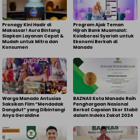
Pronagy Kini Hadir di
Program Ajak Teman
Makassar! Aura Bintang
Hijrah Bank Muamalat:
Siapkan Layanan Cepat &
Kolaborasi Syariah untuk
Mudah untuk Mitra dan
Ekonomi Berkah di
Konsumen
Manado
Warga Manado Antusias
BAZNAS Kota Manado Raih
Saksikan Film “Mendadak
Penghargaan Nasional
Dangdut” yang Dibintangi
Berkat Capaian Skor Stabil
Anya Geraldine
dalam Indeks Zakat 2024