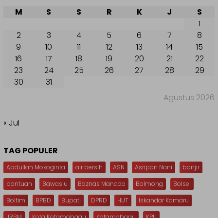
M
S
S
R
K
J
S
1
2
3
4
5
6
7
8
9
10
11
12
13
14
15
16
17
18
19
20
21
22
23
24
25
26
27
28
29
30
31
Agustus 2026
« Jul
TAG POPULER
Abdullah Mokoginta
air bersih
ASN
Asripan Nani
banjir
bantuan
Bawaslu
Baznas Manado
Bolmong
Bolsel
Boltim
BPBD
Bupati
DPRD
HUT
Iskandar Kamaru
JRBM
Kota Kotamobagu
Kotamobagu
KPU