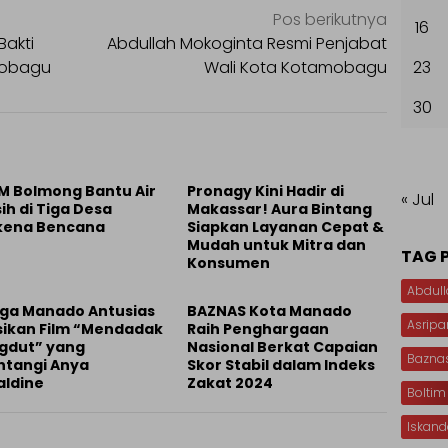
Pos berikutnya
16
akti
Abdullah Mokoginta Resmi Penjabat
mobagu
Wali Kota Kotamobagu
23
30
M Bolmong Bantu Air
Pronagy Kini Hadir di
« Jul
ih di Tiga Desa
Makassar! Aura Bintang
kena Bencana
Siapkan Layanan Cepat &
Mudah untuk Mitra dan
TAG 
Konsumen
Abdull
ga Manado Antusias
BAZNAS Kota Manado
Asripa
sikan Film “Mendadak
Raih Penghargaan
gdut” yang
Nasional Berkat Capaian
Bazna
ntangi Anya
Skor Stabil dalam Indeks
aldine
Zakat 2024
Boltim
Iskan