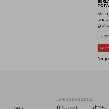
BERL
TOTA
Masuk
dapat
gratis
Alama
Email
Berl
Berga
JARINGAN SOCIAL
Facebook
Tiktok
KARIR