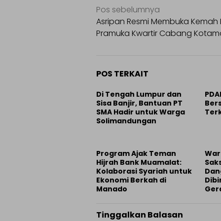
Navigasi
Pos sebelumnya
pos
Asripan Resmi Membuka Kemah B
Pramuka Kwartir Cabang Kota
POS TERKAIT
Di Tengah Lumpur dan
PDA
Sisa Banjir, Bantuan PT
Bers
SMA Hadir untuk Warga
Ter
Solimandungan
Program Ajak Teman
War
Hijrah Bank Muamalat:
Sak
Kolaborasi Syariah untuk
Dan
Ekonomi Berkah di
Dibi
Manado
Ger
Tinggalkan Balasan