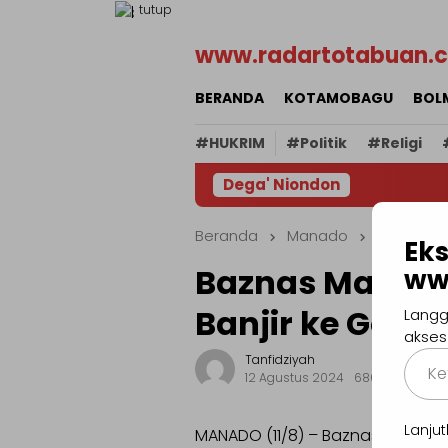
Loncat
tutup
ke
www.radartotabuan.
konten
BERANDA
KOTAMOBAGU
BOL
#HUKRIM
#Politik
#Religi
Dega' Niondon
Beranda
Manado
Eks
Baznas Manado
ww
Banjir ke Goron
Langg
akses
Ketik
Tanfidziyah
12 Agustus 2024
686 Dilihat
email
Anda..
Lanj
MANADO (11/8) – Baznas Kota M