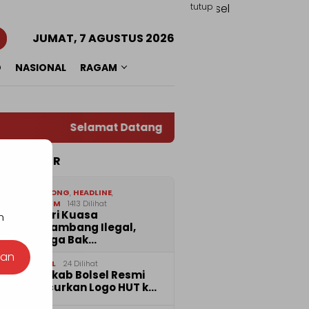
tutup
JUMAT, 7 AGUSTUS 2026
O
NASIONAL
RAGAM
Selamat Datang di Situs Warta RADAR TOTAB
TA POPULER
1
BOLMONG
,
HEADLINE
,
HUKRIM
1413 Dilihat
Diberi Kuasa
n
Menambang Ilegal,
Warga Bak…
nan
2
BOLSEL
24 Dilihat
Pemkab Bolsel Resmi
Luncurkan Logo HUT k…