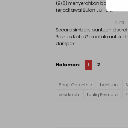
(9/8) menyerahkan bantuan unt
terjadi awal Bulan Juli lalu.
Taufiq T
Secara simbolis bantuan disera
Baznas Kota Gorontalo untuk d
dampak.
Halaman:
1
2
Banjir Gorontalo
bantuan
sesdekah
Taufiq Permata
Z