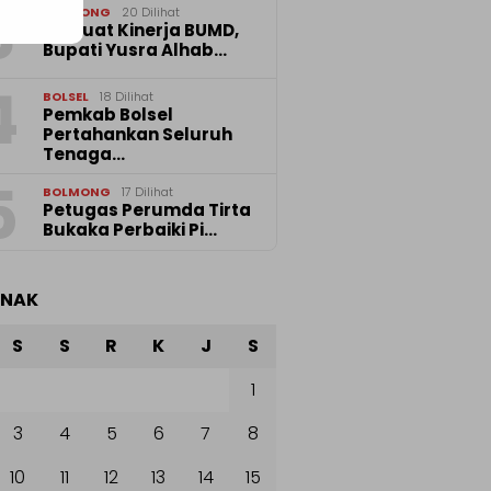
3
BOLMONG
20 Dilihat
Perkuat Kinerja BUMD,
Bupati Yusra Alhab…
4
BOLSEL
18 Dilihat
Pemkab Bolsel
Pertahankan Seluruh
Tenaga…
5
BOLMONG
17 Dilihat
Petugas Perumda Tirta
Bukaka Perbaiki Pi…
ANAK
S
S
R
K
J
S
1
3
4
5
6
7
8
10
11
12
13
14
15