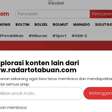
com
Pencarian
MONG
BOLTIM
BOLSEL
BOLMUT
MANADO
SULUTG
#Pendidikan
#Hiburan
#Sport
#GEN-Z
BERI
plorasi konten lain dari
 Salurkan Bantuan
w.radartotabuan.com
talo
anan sekarang agar bisa terus membaca dan mendapatka
 ke semua arsip.
kan
Berlangga
.
utkan membaca
anado bersama Baznas Se-Sulawesi Utara, Jumat