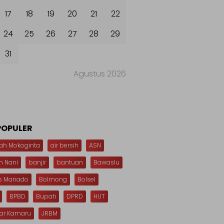
17
18
19
20
21
22
24
25
26
27
28
29
31
Agustus 2026
POPULER
ah Mokoginta
air bersih
ASN
n Nani
banjir
bantuan
Bawaslu
s Manado
Bolmong
Bolsel
BPBD
Bupati
DPRD
HUT
dar Kamaru
JRBM