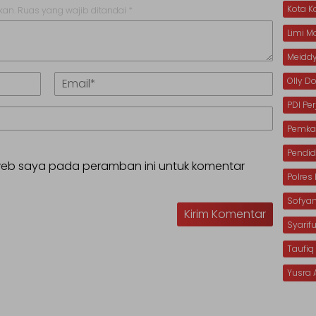
Kota 
kan.
Ruas yang wajib ditandai
*
Limi 
Meiddy
Olly 
PDI Pe
Pemka
Pendid
 web saya pada peramban ini untuk komentar
Polre
Sofya
Syarif
Taufiq
Yusra 