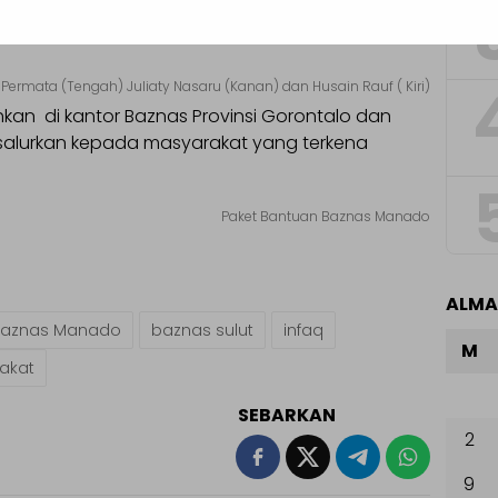
uk korban bencana Banjir Kota Gorontalo yang
. Permata (Tengah) Juliaty Nasaru (Kanan) dan Husain Rauf ( Kiri)
hkan di kantor Baznas Provinsi Gorontalo dan
isalurkan kepada masyarakat yang terkena
Paket Bantuan Baznas Manado
ALM
Baznas Manado
baznas sulut
infaq
M
akat
SEBARKAN
2
9