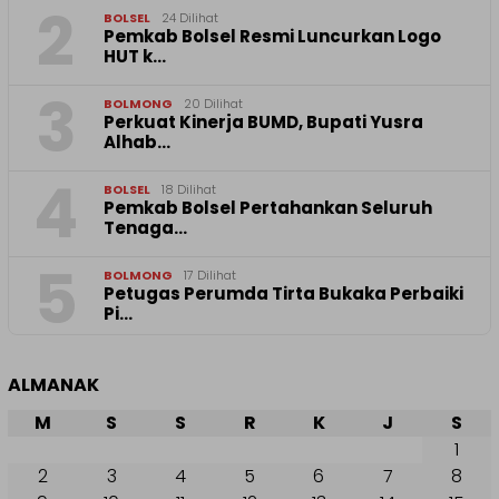
2
BOLSEL
24 Dilihat
Pemkab Bolsel Resmi Luncurkan Logo
HUT k…
3
BOLMONG
20 Dilihat
Perkuat Kinerja BUMD, Bupati Yusra
Alhab…
4
BOLSEL
18 Dilihat
Pemkab Bolsel Pertahankan Seluruh
Tenaga…
5
BOLMONG
17 Dilihat
Petugas Perumda Tirta Bukaka Perbaiki
Pi…
ALMANAK
M
S
S
R
K
J
S
1
2
3
4
5
6
7
8