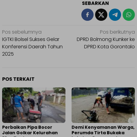
SEBARKAN
Navigasi
Pos sebelumnya
Pos berikutnya
pos
IGTKI Bolsel Sukses Gelar
DPRD Bolmong Kunker ke
Konferensi Daerah Tahun
DPRD Kota Gorontalo
2025
POS TERKAIT
Perbaikan Pipa Bocor
Demi Kenyamanan Warga,
Jalan Golkar Kelurahan
Perumda Tirta Bukaka