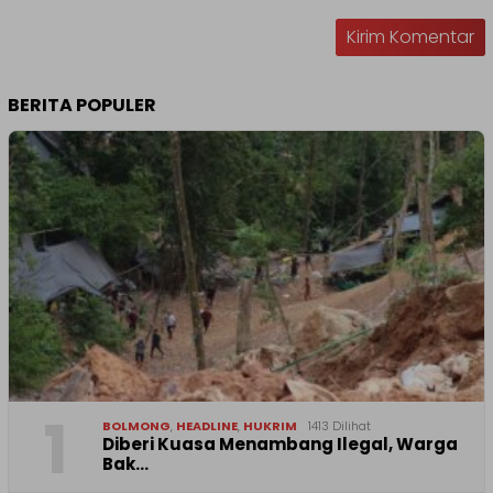
BERITA POPULER
1
BOLMONG
,
HEADLINE
,
HUKRIM
1413 Dilihat
Diberi Kuasa Menambang Ilegal, Warga
Bak…