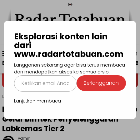
Loncat
ke
konten
Eksplorasi konten lain
dari
Menu
www.radartotabuan.com
www.radartotabuan.com
Mobile
Beranda
Kotamobagu
Bolmong
Boltim
B
Langganan sekarang agar bisa terus membaca
dan mendapatkan akses ke semua arsip.
Ketikkan
Dega' Niondon
Selamat Datan
Berlangganan
email
Anda...
Beranda
Bolmong
Lanjutkan membaca
Dinkes Bolmong dan BLKM Manado
Gelar Bimtek Penyelenggaran
Labkemas Tier 2
Admin