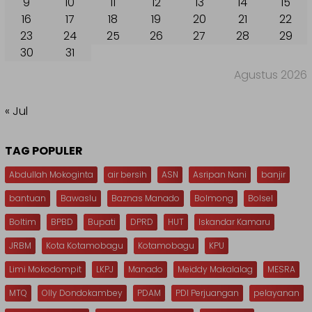
9
10
11
12
13
14
15
16
17
18
19
20
21
22
23
24
25
26
27
28
29
30
31
Agustus 2026
« Jul
TAG POPULER
Abdullah Mokoginta
air bersih
ASN
Asripan Nani
banjir
bantuan
Bawaslu
Baznas Manado
Bolmong
Bolsel
Boltim
BPBD
Bupati
DPRD
HUT
Iskandar Kamaru
JRBM
Kota Kotamobagu
Kotamobagu
KPU
Limi Mokodompit
LKPJ
Manado
Meiddy Makalalag
MESRA
MTQ
Olly Dondokambey
PDAM
PDI Perjuangan
pelayanan