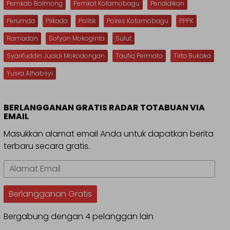
Pemkab Bolmong
Pemkot Kotamobagu
Pendidikan
Perumda
Pilkada
Politik
Polres Kotamobagu
PPPK
Ramadan
Sofyan Mokoginta
Sulut
Syarifuddin Juaidi Mokodongan
Taufiq Permata
Tirta Bukaka
Yusra Alhabsyi
BERLANGGANAN GRATIS RADAR TOTABUAN VIA
EMAIL
Masukkan alamat email Anda untuk dapatkan berita
terbaru secara gratis.
Alamat
Email
Berlangganan Gratis
Bergabung dengan 4 pelanggan lain