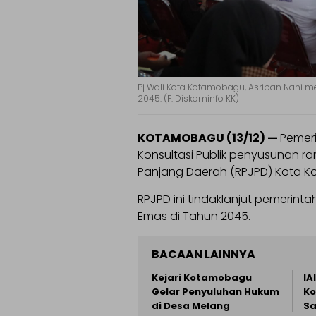
Pj Wali Kota Kotamobagu, Asripan Nan
2045. (F: Diskominfo KK)
KOTAMOBAGU (13/12) —
Pemer
Konsultasi Publik penyusunan
Panjang Daerah (RPJPD) Kota K
RPJPD ini tindaklanjut pemerin
Emas di Tahun 2045.
BACAAN LAINNYA
Kejari Kotamobagu
IA
Gelar Penyuluhan Hukum
Ko
di Desa Melang
Sa