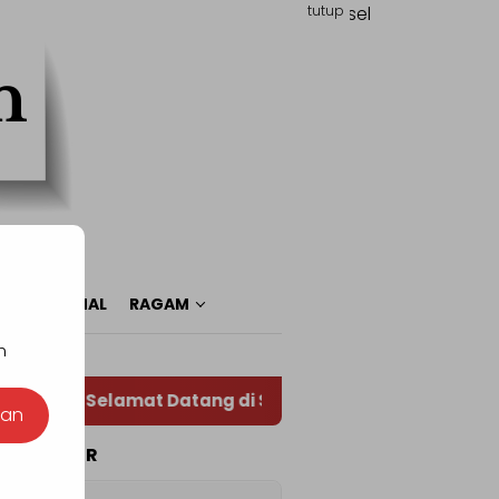
tutup
n
O
NASIONAL
RAGAM
n
Selamat Datang di Situs Warta RADAR TOTABUAN,
nan
TA POPULER