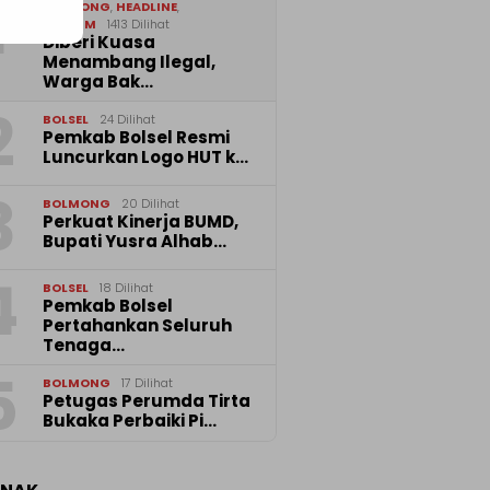
1
BOLMONG
,
HEADLINE
,
HUKRIM
1413 Dilihat
Diberi Kuasa
Menambang Ilegal,
Warga Bak…
2
BOLSEL
24 Dilihat
Pemkab Bolsel Resmi
Luncurkan Logo HUT k…
3
BOLMONG
20 Dilihat
Perkuat Kinerja BUMD,
Bupati Yusra Alhab…
4
BOLSEL
18 Dilihat
Pemkab Bolsel
Pertahankan Seluruh
Tenaga…
5
BOLMONG
17 Dilihat
Petugas Perumda Tirta
Bukaka Perbaiki Pi…