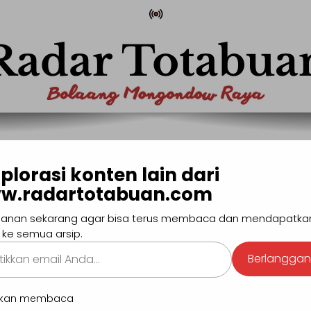
com
Pencaria
plorasi konten lain dari
w.radartotabuan.com
MONG
BOLTIM
BOLSEL
BOLMUT
MANADO
SULUTG
anan sekarang agar bisa terus membaca dan mendapatka
#Pendidikan
#Hiburan
#Sport
#GEN-Z
 ke semua arsip.
kan
Berlangga
.
BERI
utkan membaca