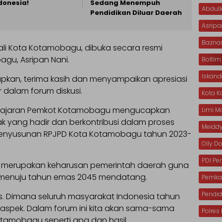
donesia!
Sedang Menempuh
Abdull
Pendidikan Diluar Daerah
Asripa
Bazna
ali Kota Kotamobagu, dibuka secara resmi
agu, Asripan Nani.
Boltim
Iskan
apkan, terima kasih dan menyampaikan apresiasi
 dalam forum diskusi.
Kota 
uh jajaran Pemkot Kotamobagu mengucapkan
Limi 
ak yang hadir dan berkontribusi dalam proses
Meiddy
enyusunan RPJPD Kota Kotamobagu tahun 2023-
Olly 
PDI Pe
 merupakan keharusan pemerintah daerah guna
enuju tahun emas 2045 mendatang.
Pemka
Pendid
. Dimana seluruh masyarakat Indonesia tahun
aspek. Dalam forum ini kita akan sama-sama
Polre
amobagu seperti apa dan hasil