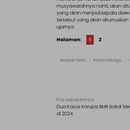
musyawarahnya nanti, akan dit
yang akan menjadi kepala daer
tersebut yang akan dirumuskan 
ujarnya.
Halaman:
1
2
Asripan Nani
Kotamobagu
Navigasi
Pos sebelumnya
pos
Dua Kasus Korupsi BMR Bakal ‘Me
di 2024