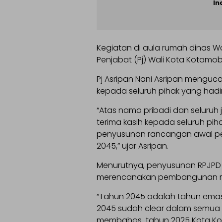
In
Kegiatan di aula rumah dinas W
Penjabat (Pj) Wali Kota Kotamob
Pj Asripan Nani Asripan menguc
kepada seluruh pihak yang hadir
“Atas nama pribadi dan selur
terima kasih kepada seluruh pih
penyusunan rancangan awal p
2045,” ujar Asripan.
Menurutnya, penyusunan RPJPD
merencanakan pembangunan m
“Tahun 2045 adalah tahun emas
2045 sudah clear dalam semua 
membahas tahun 2025 Kota Kot