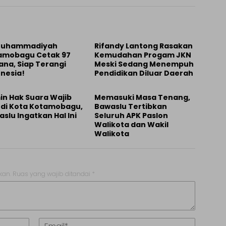
 Muhammadiyah
Rifandy Lantong Rasakan
amobagu Cetak 97
Kemudahan Progam JKN
ana, Siap Terangi
Meski Sedang Menempuh
nesia!
Pendidikan Diluar Daerah
in Hak Suara Wajib
Memasuki Masa Tenang,
h di Kota Kotamobagu,
Bawaslu Tertibkan
slu Ingatkan Hal Ini
Seluruh APK Paslon
Walikota dan Wakil
Walikota
kan.
Ruas yang wajib ditandai
*