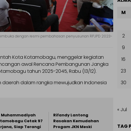
ALM
M
2
i membuka dengan resmi pembahasan penyusunan RPJPD 2023-
9
intah Kota Kotamobagu, menggelar kegiatan
16
 rancangan awal Rencana Pembangunan Jangka
23
otamobagu tahun 2025-2045, Rabu (13/12).
tah daerah dalam rangka mewujudkan Indonesia
30
« Jul
I Muhammadiyah
Rifandy Lantong
tamobagu Cetak 97
Rasakan Kemudahan
TAG 
rjana, Siap Terangi
Progam JKN Meski