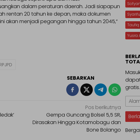
Sofya
uangkan dalam peraturan daerah. Jadi siapapun
ah rentan 20 tahun ke depan, maka dokumen
Syarif
ini akan menjadi pegangan hingga tahun 2045,”
Taufiq
Yusra 
BERL
TOTA
RPJPD
Masuk
SEBARKAN
dapat
gratis
Alama
Email
Pos berikutnya
ledak’
Gempa Guncang Bolsel 5,5 SR,
Berl
Dirasakan Hingga Kotamobagu dan
Bone Bolango
Berga