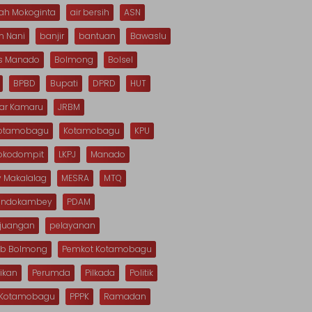
ah Mokoginta
air bersih
ASN
n Nani
banjir
bantuan
Bawaslu
s Manado
Bolmong
Bolsel
BPBD
Bupati
DPRD
HUT
dar Kamaru
JRBM
Kotamobagu
Kotamobagu
KPU
Mokodompit
LKPJ
Manado
 Makalalag
MESRA
MTQ
Dondokambey
PDAM
rjuangan
pelayanan
b Bolmong
Pemkot Kotamobagu
ikan
Perumda
Pilkada
Politik
s Kotamobagu
PPPK
Ramadan