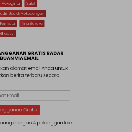
n Mokoginta
Sulut
uddin Juaidi Mokodongan
 Permata
Tirta Bukaka
Alhabsyi
ANGGANAN GRATIS RADAR
BUAN VIA EMAIL
kan alamat email Anda untuk
kan berita terbaru secara
.
t
angganan Gratis
bung dengan 4 pelanggan lain