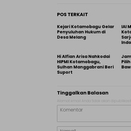
POS TERKAIT
Kejari Kotamobagu Gelar
IAI
Penyuluhan Hukum di
Kot
Desa Melang
Sarj
Indo
Hi Alfian Arisa Nahkodai
Jam
HIPMI Kotamobagu,
Pili
Sulhan Manggabrani Beri
Bawa
Suport
Tinggalkan Balasan
Alamat email Anda tidak akan dipublikasi