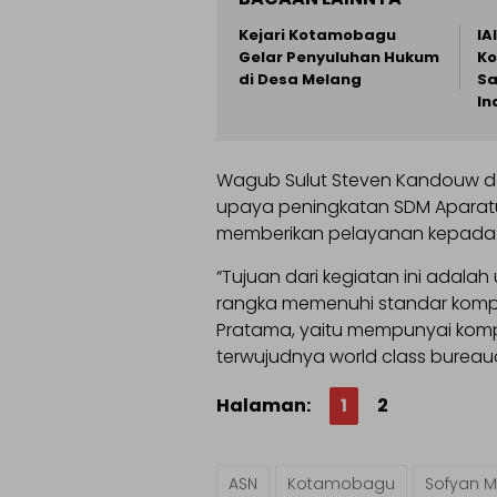
Kejari Kotamobagu
IA
Gelar Penyuluhan Hukum
Ko
di Desa Melang
Sa
In
Wagub Sulut Steven Kandouw 
upaya peningkatan SDM Aparatu
memberikan pelayanan kepada
“Tujuan dari kegiatan ini ada
rangka memenuhi standar kompe
Pratama, yaitu mempunyai komp
terwujudnya world class bureau
Halaman:
1
2
ASN
Kotamobagu
Sofyan M