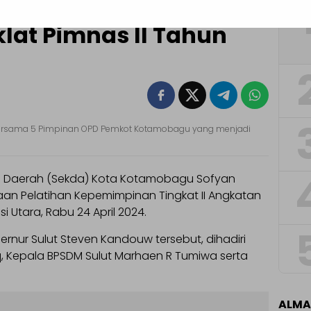
okoginta Hadiri
lat Pimnas II Tahun
ersama 5 Pimpinan OPD Pemkot Kotamobagu yang menjadi
s Daerah (Sekda) Kota Kotamobagu Sofyan
an Pelatihan Kepemimpinan Tingkat II Angkatan
i Utara, Rabu 24 April 2024.
rnur Sulut Steven Kandouw tersebut, dihadiri
, Kepala BPSDM Sulut Marhaen R Tumiwa serta
ALM