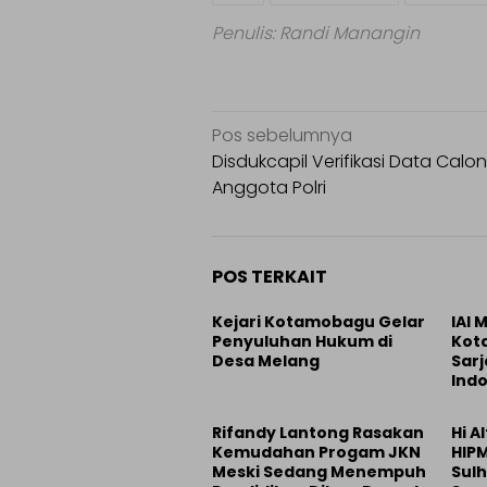
Penulis: Randi Manangin
Navigasi
Pos sebelumnya
pos
Disdukcapil Verifikasi Data Calon
Anggota Polri
POS TERKAIT
Kejari Kotamobagu Gelar
IAI
Penyuluhan Hukum di
Kot
Desa Melang
Sarj
Indo
Rifandy Lantong Rasakan
Hi A
Kemudahan Progam JKN
HIP
Meski Sedang Menempuh
Sul