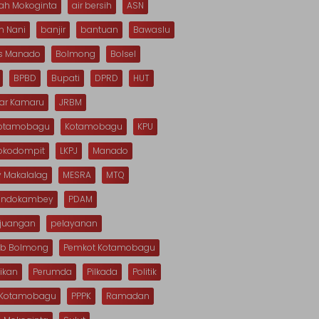
ah Mokoginta
air bersih
ASN
n Nani
banjir
bantuan
Bawaslu
s Manado
Bolmong
Bolsel
BPBD
Bupati
DPRD
HUT
dar Kamaru
JRBM
Kotamobagu
Kotamobagu
KPU
Mokodompit
LKPJ
Manado
 Makalalag
MESRA
MTQ
Dondokambey
PDAM
rjuangan
pelayanan
b Bolmong
Pemkot Kotamobagu
ikan
Perumda
Pilkada
Politik
s Kotamobagu
PPPK
Ramadan