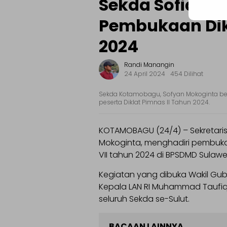
Sekda Sofian M
Pembukaan Dik
2024
Randi Manangin
24 April 2024
454 Dilihat
Sekda Kotamobagu, Sofyan Mokoginta b
peserta Diklat Pimnas II Tahun 2024.
KOTAMOBAGU (24/4) – Sekretari
Mokoginta, menghadiri pembuka
VII tahun 2024 di BPSDMD Sulawes
Kegiatan yang dibuka Wakil Gube
Kepala LAN RI Muhammad Taufiq
seluruh Sekda se-Sulut.
BACAAN LAINNYA