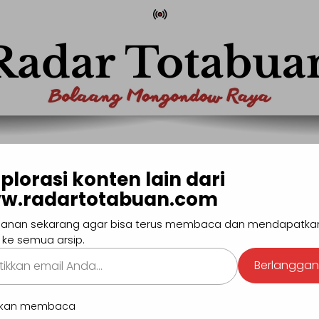
com
Pencarian
plorasi konten lain dari
w.radartotabuan.com
MONG
BOLTIM
BOLSEL
BOLMUT
MANADO
SULUTG
anan sekarang agar bisa terus membaca dan mendapatka
#Pendidikan
#Hiburan
#Sport
#GEN-Z
 ke semua arsip.
kan
Berlangga
.
BERI
utkan membaca