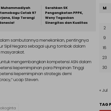
M
I Muhammadiyah
Serahkan SK
tamobagu Cetak 97
Pengangkatan PPPK,
rjana, Siap Terangi
Weny Tegaskan
donesia!
Sinergitas dan Kualitas
2
9
dalam sambutannya menekankan, pentingnya
r Sipil Negara sebagai ujung tombak dalam
16
 masyarakat.
23
lah untuk mengembangkan kompetensi ASN dalam
30
tensi kepemimpinan para Pimpinan Tinggi
etensi kepemimpinan strategis demi
cracy,” ucap Steven.
« Jul
TAG 
okoginta