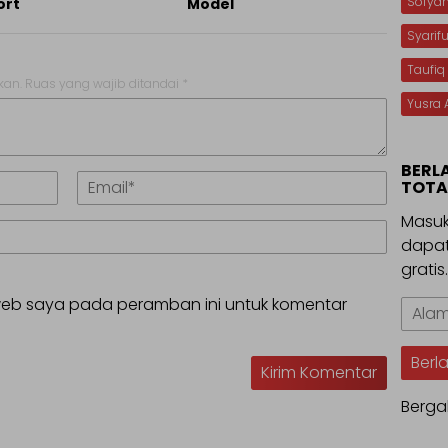
Sofya
ort
Model
Syarif
Taufiq
kan.
Ruas yang wajib ditandai
*
Yusra 
BERL
TOTA
Masuk
dapat
gratis
 web saya pada peramban ini untuk komentar
Alama
Email
Berl
Berga