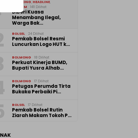
1
BOLMONG
,
HEADLINE
,
HUKRIM
1411 Dilihat
Diberi Kuasa
Menambang Ilegal,
Warga Bak…
2
BOLSEL
24 Dilihat
Pemkab Bolsel Resmi
Luncurkan Logo HUT k…
3
BOLMONG
18 Dilihat
Perkuat Kinerja BUMD,
Bupati Yusra Alhab…
4
BOLMONG
17 Dilihat
Petugas Perumda Tirta
Bukaka Perbaiki Pi…
5
BOLSEL
17 Dilihat
Pemkab Bolsel Rutin
Ziarah Makam Tokoh P…
ANAK