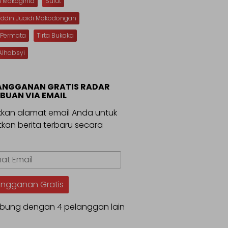
n Mokoginta
Sulut
uddin Juaidi Mokodongan
 Permata
Tirta Bukaka
Alhabsyi
ANGGANAN GRATIS RADAR
BUAN VIA EMAIL
kan alamat email Anda untuk
kan berita terbaru secara
.
t
angganan Gratis
bung dengan 4 pelanggan lain