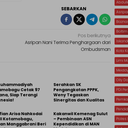
Abdull
SEBARKAN
Asripa
Bazna
Boltim
Pos berikutnya
Iskan
Asripan Nani Terima Penghargaan dari
Ombudsman
Kota 
Limi 
Meiddy
Olly 
 Muhammadiyah
Serahkan SK
amobagu Cetak 97
Pengangkatan PPPK,
PDI Pe
ana, Siap Terangi
Weny Tegaskan
Pemka
nesia!
Sinergitas dan Kualitas
Pendid
lfian Arisa Nahkodai
Kakanwil Kemenag Sulut
MI Kotamobagu,
– Pembinaan ASN
Polre
han Manggabrani Beri
Kependidikan di MAN