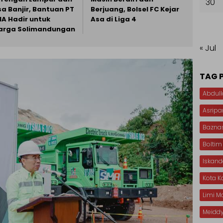
30
sa Banjir, Bantuan PT
Berjuang, Bolsel FC Kejar
A Hadir untuk
Asa di Liga 4
rga Solimandungan
« Jul
TAG 
Abdull
Asripa
Bazna
Boltim
Iskan
Kota 
Limi 
Meiddy