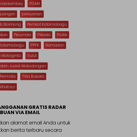
Dondokambey
PDAM
rjuangan
pelayanan
b Bolmong
Pemkot Kotamobagu
ikan
Perumda
Pilkada
Politik
s Kotamobagu
PPPK
Ramadan
n Mokoginta
Sulut
uddin Juaidi Mokodongan
 Permata
Tirta Bukaka
Alhabsyi
ANGGANAN GRATIS RADAR
BUAN VIA EMAIL
kan alamat email Anda untuk
kan berita terbaru secara