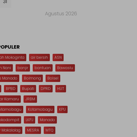
31
Agustus 2026
POPULER
ah Mokoginta
air bersih
ASN
n Nani
banjir
bantuan
Bawaslu
s Manado
Bolmong
Bolsel
BPBD
Bupati
DPRD
HUT
dar Kamaru
JRBM
Kotamobagu
Kotamobagu
KPU
Mokodompit
LKPJ
Manado
 Makalalag
MESRA
MTQ