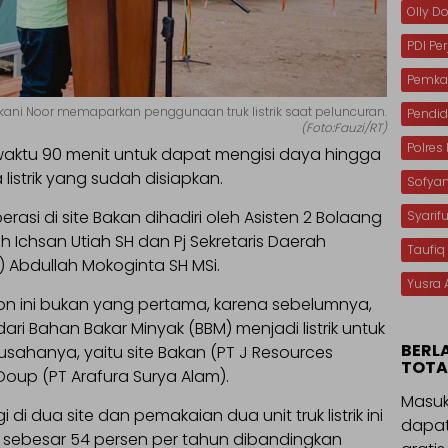
Olly 
PDI Pe
Pemka
zkani Noor memaparkan penggunaan truk listrik saat peluncuran.
Pendid
(Foto:Fauzi/RT)
Polre
n waktu 90 menit untuk dapat mengisi daya hingga
listrik yang sudah disiapkan.
Sofya
perasi di site Bakan dihadiri oleh Asisten 2 Bolaang
Syarif
Ichsan Utiah SH dan Pj Sekretaris Daerah
Taufiq
Abdullah Mokoginta SH MSi.
Yusra 
bon ini bukan yang pertama, karena sebelumnya,
ri Bahan Bakar Minyak (BBM) menjadi listrik untuk
BERL
sahanya, yaitu site Bakan (PT J Resources
TOTA
oup (PT Arafura Surya Alam).
Masuk
 di dua site dan pemakaian dua unit truk listrik ini
dapat
 sebesar 54 persen per tahun dibandingkan