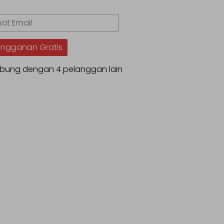
.
t
angganan Gratis
bung dengan 4 pelanggan lain