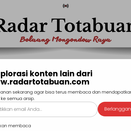
com
Pencaria
plorasi konten lain dari
w.radartotabuan.com
MONG
BOLTIM
BOLSEL
BOLMUT
MANADO
SULUTG
anan sekarang agar bisa terus membaca dan mendapatka
#Pendidikan
#Hiburan
#Sport
#GEN-Z
 ke semua arsip.
kan
S
Berlangga
.
BERI
utkan membaca