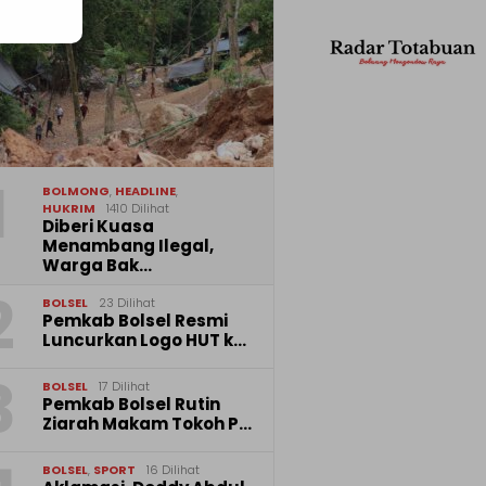
1
BOLMONG
,
HEADLINE
,
HUKRIM
1410 Dilihat
Diberi Kuasa
Menambang Ilegal,
Warga Bak…
2
BOLSEL
23 Dilihat
Pemkab Bolsel Resmi
Luncurkan Logo HUT k…
3
BOLSEL
17 Dilihat
Pemkab Bolsel Rutin
Ziarah Makam Tokoh P…
BOLSEL
,
SPORT
16 Dilihat