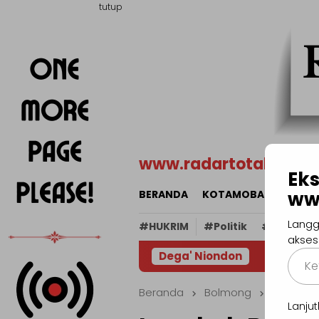
Loncat
tutup
ke
konten
www.radartotabuan.
Eks
ww
BERANDA
KOTAMOBAGU
BOL
Langg
#HUKRIM
#Politik
#Religi
akses
Ketik
Dega' Niondon
email
Anda..
Beranda
Bolmong
Lanj