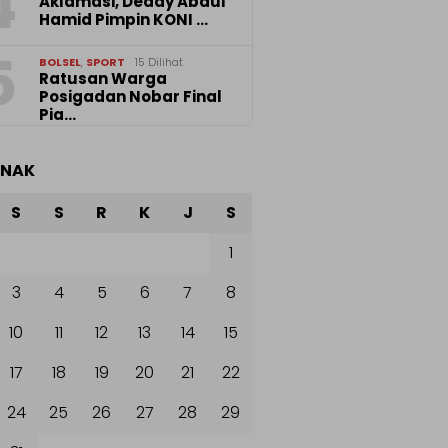
4
Aklamasi, Deddy Abdul
Hamid Pimpin KONI …
5
BOLSEL
,
SPORT
15 Dilihat
‎Ratusan Warga
Posigadan Nobar Final
Pia…
ANAK
S
S
R
K
J
S
1
3
4
5
6
7
8
10
11
12
13
14
15
17
18
19
20
21
22
24
25
26
27
28
29