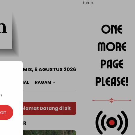
tutup
n
KAMIS, 6 AGUSTUS 2026
O
NASIONAL
RAGAM
n
elamat Datang di Situs Warta RADAR TOTABUAN, Refe
nan
TA POPULER