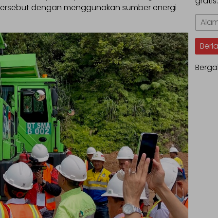
gratis
tersebut dengan menggunakan sumber energi
Alama
Email
Berl
Berga