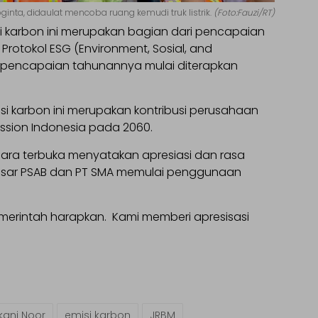
inta, didaulat mencoba ruang kemudi truk listrik.
(Foto:Fauzi/RT)
 karbon ini merupakan bagian dari pencapaian
rotokol ESG (Environment, Sosial, and
pencapaian tahunannya mulai diterapkan
si karbon ini merupakan kontribusi perusahaan
ssion Indonesia pada 2060.
secara terbuka menyatakan apresiasi dan rasa
sar PSAB dan PT SMA memulai penggunaan
emerintah harapkan. Kami memberi apresisasi
kani Noor
emisi karbon
JRBM