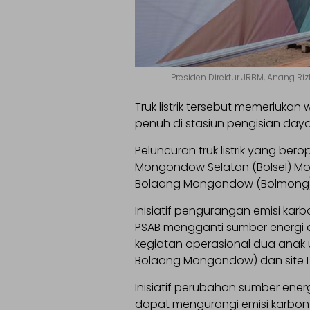
Presiden Direktur JRBM, Anang Ri
Truk listrik tersebut memerluka
penuh di stasiun pengisian daya 
Peluncuran truk listrik yang bero
Mongondow Selatan (Bolsel) Moh 
Bolaang Mongondow (Bolmong) 
Inisiatif pengurangan emisi kar
PSAB mengganti sumber energi da
kegiatan operasional dua anak u
Bolaang Mongondow) dan site D
Inisiatif perubahan sumber energi
dapat mengurangi emisi karbon