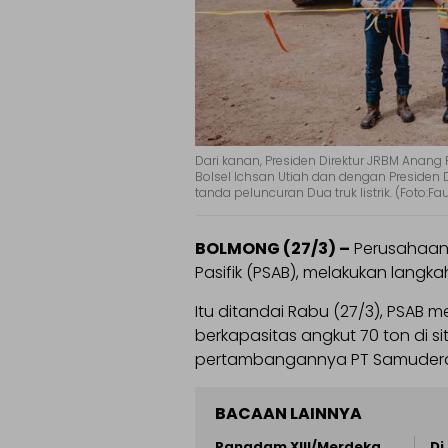
Dari kanan, Presiden Direktur JRBM Anang
Bolsel Ichsan Utiah dan dengan Presiden 
tanda peluncuran Dua truk listrik. (Foto:Fa
BOLMONG (27/3) –
Perusahaan 
Pasifik (PSAB), melakukan lang
Itu ditandai Rabu (27/3), PSAB me
berkapasitas angkut 70 ton di s
pertambangannya PT Samudera 
BACAAN LAINNYA
Pangdam XIII/Merdeka
Di