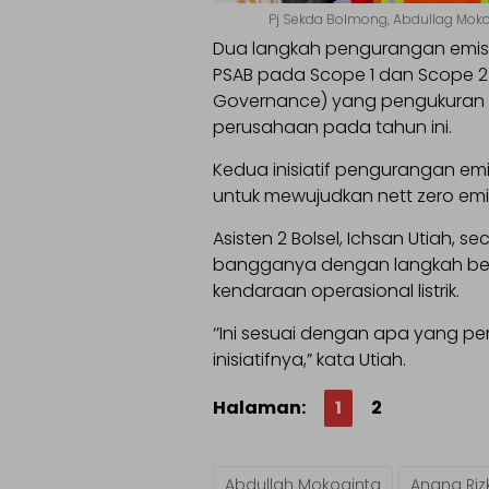
Pj Sekda Bolmong, Abdullag Mokog
Dua langkah pengurangan emisi
PSAB pada Scope 1 dan Scope 2 P
Governance) yang pengukuran 
perusahaan pada tahun ini.
Kedua inisiatif pengurangan emi
untuk mewujudkan nett zero emi
Asisten 2 Bolsel, Ichsan Utiah, 
bangganya dengan langkah be
kendaraan operasional listrik.
‘’Ini sesuai dengan apa yang p
inisiatifnya,” kata Utiah.
Halaman:
1
2
Abdullah Mokoginta
Anang Riz