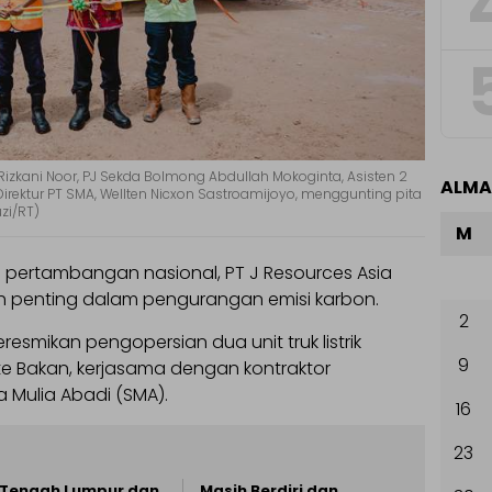
 Rizkani Noor, PJ Sekda Bolmong Abdullah Mokoginta, Asisten 2
ALM
Direktur PT SMA, Wellten Nicxon Sastroamijoyo, menggunting pita
uzi/RT)
M
pertambangan nasional, PT J Resources Asia
kah penting dalam pengurangan emisi karbon.
2
resmikan pengopersian dua unit truk listrik
9
ite Bakan, kerjasama dengan kontraktor
Mulia Abadi (SMA).
16
23
 Tengah Lumpur dan
Masih Berdiri dan