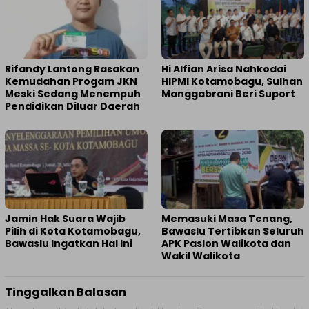
Rifandy Lantong Rasakan
Hi Alfian Arisa Nahkodai
Kemudahan Progam JKN
HIPMI Kotamobagu, Sulhan
Meski Sedang Menempuh
Manggabrani Beri Suport
Pendidikan Diluar Daerah
Jamin Hak Suara Wajib
Memasuki Masa Tenang,
Pilih di Kota Kotamobagu,
Bawaslu Tertibkan Seluruh
Bawaslu Ingatkan Hal Ini
APK Paslon Walikota dan
Wakil Walikota
Tinggalkan Balasan