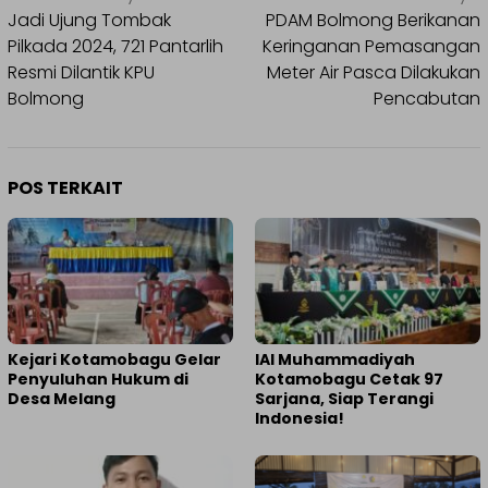
pos
Jadi Ujung Tombak
PDAM Bolmong Berikanan
Pilkada 2024, 721 Pantarlih
Keringanan Pemasangan
Resmi Dilantik KPU
Meter Air Pasca Dilakukan
Bolmong
Pencabutan
POS TERKAIT
Kejari Kotamobagu Gelar
IAI Muhammadiyah
Penyuluhan Hukum di
Kotamobagu Cetak 97
Desa Melang
Sarjana, Siap Terangi
Indonesia!