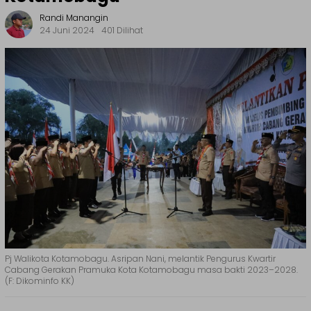
Randi Manangin
24 Juni 2024
401 Dilihat
Pj Walikota Kotamobagu. Asripan Nani, melantik Pengurus Kwartir
Cabang Gerakan Pramuka Kota Kotamobagu masa bakti 2023–2028.
(F: Dikominfo KK)