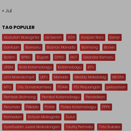
« Jul
TAG POPULER
Abdullah Mokoginta
air bersih
ASN
Asripan Nani
banjir
bantuan
Bawaslu
Baznas Manado
Bolmong
Bolsel
Boltim
BPBD
Bupati
DPRD
HUT
Iskandar Kamaru
JRBM
Kota Kotamobagu
Kotamobagu
KPU
Limi Mokodompit
LKPJ
Manado
Meiddy Makalalag
MESRA
MTQ
Olly Dondokambey
PDAM
PDI Perjuangan
pelayanan
Pemkab Bolmong
Pemkot Kotamobagu
Pendidikan
Perumda
Pilkada
Politik
Polres Kotamobagu
PPPK
Ramadan
Sofyan Mokoginta
Sulut
Syarifuddin Juaidi Mokodongan
Taufiq Permata
Tirta Bukaka