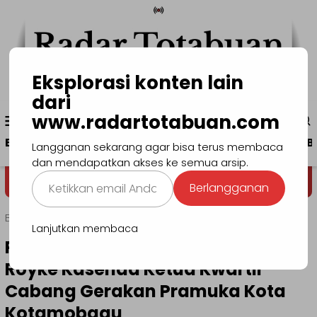
Loncat
ke
konten
Eksplorasi konten lain
dari
Menu
www.radartotabuan.com
www.radartotabuan.com
Mobile
Beranda
Kotamobagu
Bolmong
Boltim
B
Langganan sekarang agar bisa terus membaca
dan mendapatkan akses ke semua arsip.
Ketikkan
Dega' Niondon
Selamat Datan
Berlangganan
email
Anda...
Beranda
Kotamobagu
Lanjutkan membaca
Pj Walikota Asripan Nani Lantik
Royke Kasenda Ketua Kwartir
Cabang Gerakan Pramuka Kota
Kotamobagu