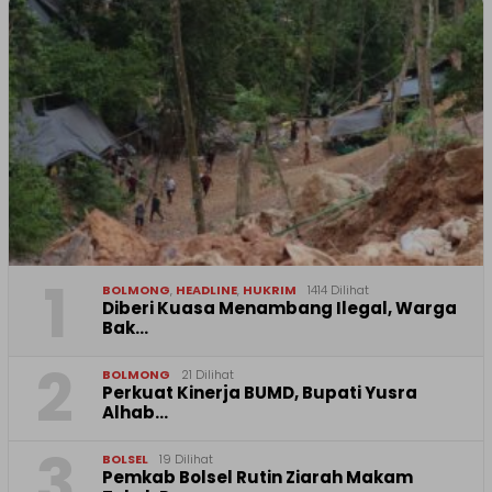
1
BOLMONG
,
HEADLINE
,
HUKRIM
1414 Dilihat
Diberi Kuasa Menambang Ilegal, Warga
Bak…
2
BOLMONG
21 Dilihat
Perkuat Kinerja BUMD, Bupati Yusra
Alhab…
3
BOLSEL
19 Dilihat
Pemkab Bolsel Rutin Ziarah Makam